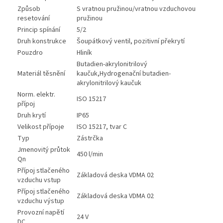
Způsob
S vratnou pružinou/vratnou vzduchovou
resetování
pružinou
Princip spínání
5/2
Druh konstrukce
Šoupátkový ventil, pozitivní překrytí
Pouzdro
Hliník
Butadien-akrylonitrilový
Materiál těsnění
kaučuk,Hydrogenační butadien-
akrylonitrilový kaučuk
Norm. elektr.
ISO 15217
přípoj
Druh krytí
IP65
Velikost přípoje
ISO 15217, tvar C
Typ
Zástrčka
Jmenovitý průtok
450 l/min
Qn
Přípoj stlačeného
Základová deska VDMA 02
vzduchu vstup
Přípoj stlačeného
Základová deska VDMA 02
vzduchu výstup
Provozní napětí
24 V
DC