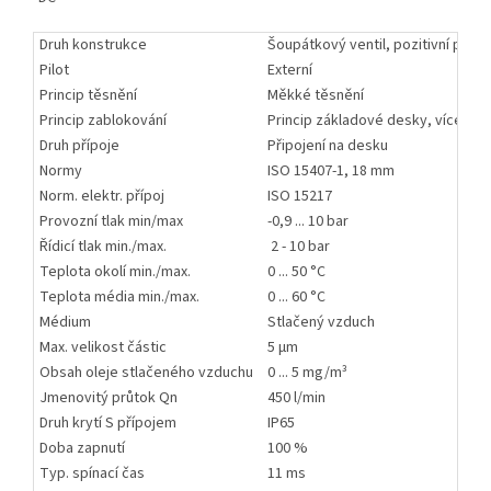
Druh konstrukce
Šoupátkový ventil, pozitivní překr
Pilot
Externí
Princip těsnění
Měkké těsnění
Princip zablokování
Princip základové desky, vícenás
Druh přípoje
Připojení na desku
Normy
ISO 15407-1, 18 mm
Norm. elektr. přípoj
ISO 15217
Provozní tlak min/max
-0,9 ... 10 bar
Řídicí tlak min./max.
2 - 10 bar
Teplota okolí min./max.
0 ... 50 °C
Teplota média min./max.
0 ... 60 °C
Médium
Stlačený vzduch
Max. velikost částic
5 µm
Obsah oleje stlačeného vzduchu
0 ... 5 mg/m³
Jmenovitý průtok Qn
450 l/min
Druh krytí S přípojem
IP65
Doba zapnutí
100 %
Typ. spínací čas
11 ms