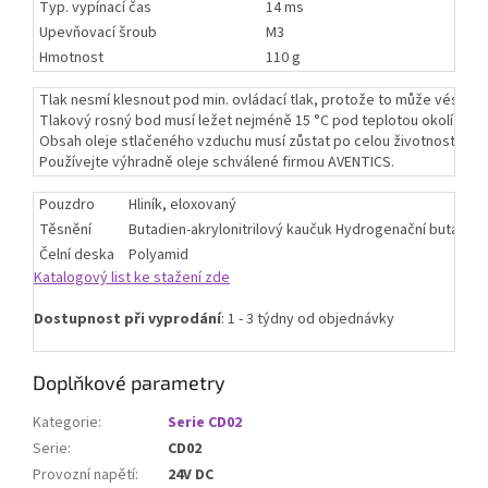
Typ. vypínací čas
14 ms
Upevňovací šroub
M3
Hmotnost
110 g
Tlak nesmí klesnout pod min. ovládací tlak, protože to může vést k
Tlakový rosný bod musí ležet nejméně 15 °C pod teplotou okolí a média
Obsah oleje stlačeného vzduchu musí zůstat po celou životnost kons
Používejte výhradně oleje schválené firmou AVENTICS.
Pouzdro
Hliník, eloxovaný
Těsnění
Butadien-akrylonitrilový kaučuk Hydrogenační butadien-
Čelní deska
Polyamid
Katalogový list ke stažení zde
Dostupnost při vyprodání
: 1 - 3 týdny od objednávky
Doplňkové parametry
Kategorie
:
Serie CD02
Serie
:
CD02
Provozní napětí
:
24V DC