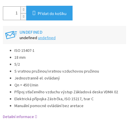
Přidat do košíku
UNDEFINED
undefined
undefined
ISO 15407-1
18 mm
5/2
S vratnou pružinou/vratnou vzduchovou pružinou
Jednostranně el. ovládaný
Qn = 450 l/min
Přípoj stlačeného vzduchu výstup Základová deska VDMA 02
Elektrická přípojka Zástrčka, ISO 15217, tvar C
Manuální pomocné ovládání bez aretace
Detailní informace