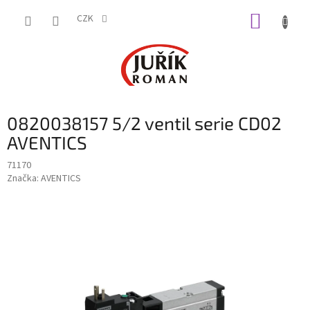
Přejít
NÁKUP
na
CZK
obsah
KOŠÍK
0820038157 5/2 ventil serie CD02
AVENTICS
71170
Značka:
AVENTICS