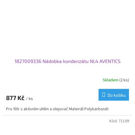
1827009336 Nádobka kondenzátu NL4 AVENTICS
Skladem
(2 ks)
Do košíku
877 Kč
/ ks
Pro filtr s aktivním uhlím a olejovač Materiál Polykarbonát
Kód:
71109