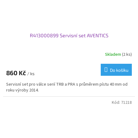
R413000899 Servisní set AVENTICS
Skladem
(2 ks)
Do košíku
860 Kč
/ ks
Servisní set pro válce serií TRB a PRA s průměrem pístu 40 mm od
roku výroby 2014.
Kód:
71218