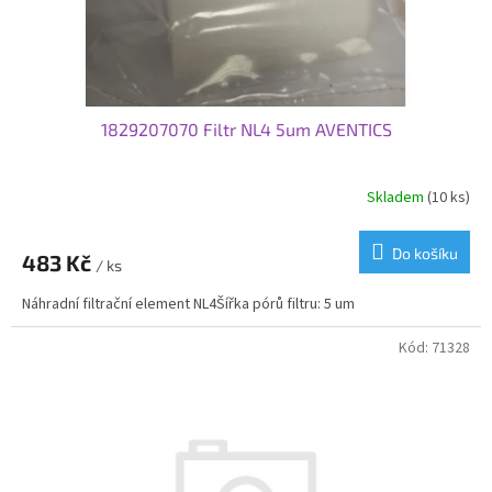
1829207070 Filtr NL4 5um AVENTICS
Skladem
(10 ks)
Do košíku
483 Kč
/ ks
Náhradní filtrační element NL4Šířka pórů filtru: 5 um
Kód:
71328