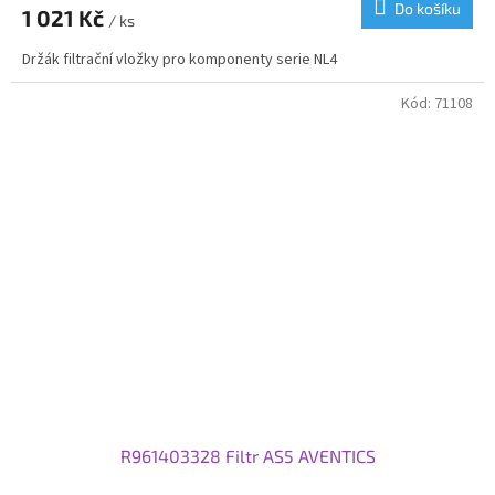
Do košíku
1 021 Kč
/ ks
Držák filtrační vložky pro komponenty serie NL4
Kód:
71108
R961403328 Filtr AS5 AVENTICS