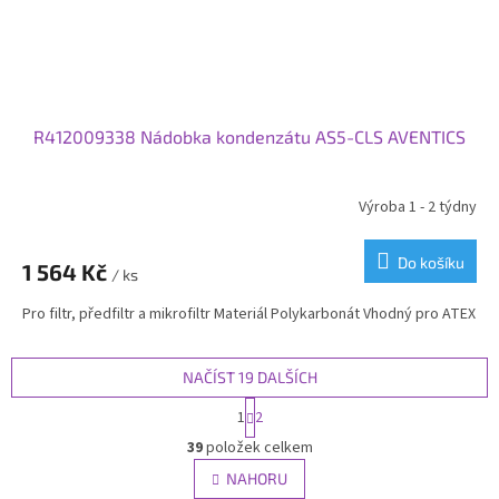
R412009338 Nádobka kondenzátu AS5-CLS AVENTICS
Výroba 1 - 2 týdny
Do košíku
1 564 Kč
/ ks
Pro filtr, předfiltr a mikrofiltr Materiál Polykarbonát Vhodný pro ATEX
NAČÍST 19 DALŠÍCH
S
1
2
t
O
r
39
položek celkem
v
á
l
NAHORU
n