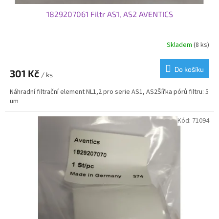
1829207061 Filtr AS1, AS2 AVENTICS
Skladem
(8 ks)
Do košíku
301 Kč
/ ks
Náhradní filtrační element NL1,2 pro serie AS1, AS2Šířka pórů filtru: 5
um
Kód:
71094