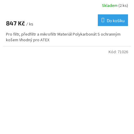
Skladem
(2 ks)
Do košíku
847 Kč
/ ks
Pro filtr, předfiltr a mikrofiltr Materiál Polykarbonát S ochranným
košem Vhodný pro ATEX
Kód:
71026