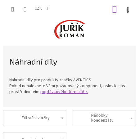
Přejít
NÁKUP
na
CZK
obsah
KOŠÍK
Náhradní díly
Náhradní díly pro produkty značky AVENTICS.
Pokud nenaleznete Vámi požadovaný komponent, oslovte nás
prostřednictvím
poptávkového formuláře.
Nádobky
Filtrační vložky
kondenzátu