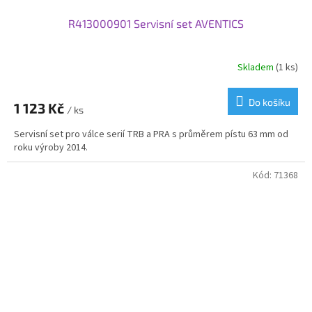
R413000901 Servisní set AVENTICS
Skladem
(1 ks)
Do košíku
1 123 Kč
/ ks
Servisní set pro válce serií TRB a PRA s průměrem pístu 63 mm od
roku výroby 2014.
Kód:
71368