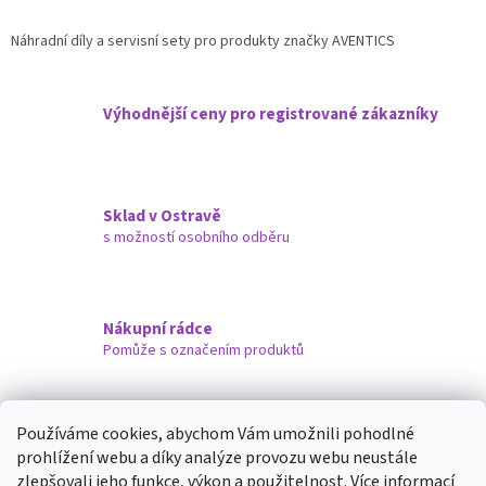
á
k
d
o
v
Náhradní díly a servisní sety pro produkty značky AVENTICS
a
á
c
n
í
í
p
Výhodnější ceny pro registrované zákazníky
r
v
k
y
v
Sklad v Ostravě
ý
s možností osobního odběru
p
i
s
u
Nákupní rádce
Pomůže s označením produktů
Doručujeme i na Slovensko
Používáme cookies, abychom Vám umožnili pohodlné
prohlížení webu a díky analýze provozu webu neustále
Z
zlepšovali jeho funkce, výkon a použitelnost.
Více informací