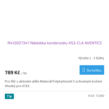
R412007347 Nádobka kondenzátu AS3-CLA AVENTICS
Výroba 1 - 2 týdny
Do košíku
789 Kč
/ ks
Pro filtr s aktivním uhlím Materiál Polykarbonát S ochranným košem
Vhodný pro ATEX
Kód:
71060
Tip