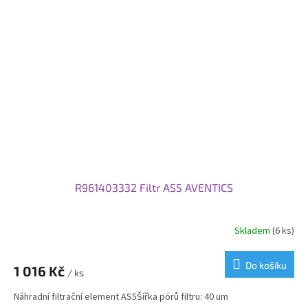
R961403332 Filtr AS5 AVENTICS
Skladem
(6 ks)
Do košíku
1 016 Kč
/ ks
Náhradní filtrační element AS5Šířka pórů filtru: 40 um