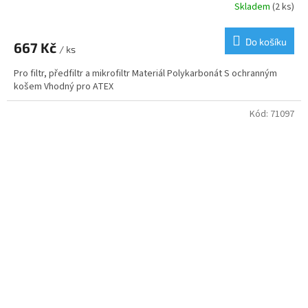
Skladem
(2 ks)
Do košíku
667 Kč
/ ks
Pro filtr, předfiltr a mikrofiltr Materiál Polykarbonát S ochranným
košem Vhodný pro ATEX
Kód:
71097