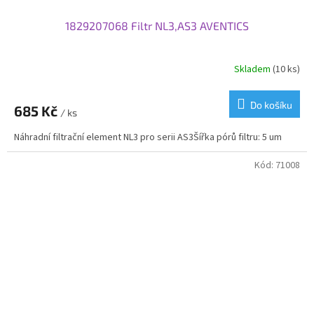
1829207068 Filtr NL3,AS3 AVENTICS
Skladem
(10 ks)
Do košíku
685 Kč
/ ks
Náhradní filtrační element NL3 pro serii AS3Šířka pórů filtru: 5 um
Kód:
71008