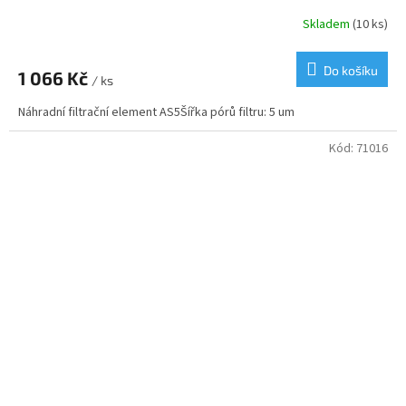
Skladem
(10 ks)
Do košíku
1 066 Kč
/ ks
Náhradní filtrační element AS5Šířka pórů filtru: 5 um
Kód:
71016