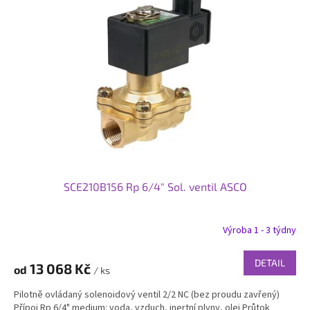
SCE210B156 Rp 6/4" Sol. ventil ASCO
Výroba 1 - 3 týdny
DETAIL
13 068 Kč
od
/ ks
Pilotně ovládaný solenoidový ventil 2/2 NC (bez proudu zavřený)
Přípoj Rp 6/4" medium: voda, vzduch, inertní plyny, olej Průtok