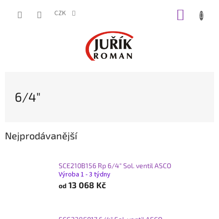
Přejít
NÁKUP
na
CZK
obsah
KOŠÍK
6/4"
Nejprodávanější
SCE210B156 Rp 6/4" Sol. ventil ASCO
Výroba 1 - 3 týdny
13 068 Kč
od