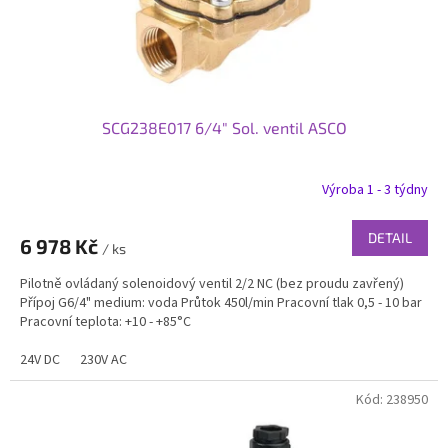
k
t
ů
SCG238E017 6/4" Sol. ventil ASCO
Výroba 1 - 3 týdny
DETAIL
6 978 Kč
/ ks
Pilotně ovládaný solenoidový ventil 2/2 NC (bez proudu zavřený)
Přípoj G6/4" medium: voda Průtok 450l/min Pracovní tlak 0,5 - 10 bar
Pracovní teplota: +10 - +85°C
24V DC
230V AC
Kód:
238950