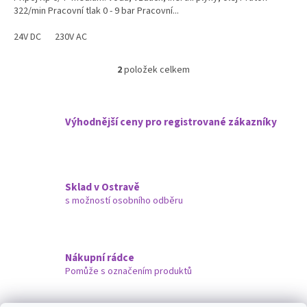
322/min Pracovní tlak 0 - 9 bar Pracovní...
24V DC
230V AC
2
položek celkem
O
v
l
á
Výhodnější ceny pro registrované zákazníky
d
a
c
í
p
Sklad v Ostravě
r
s možností osobního odběru
v
k
y
v
ý
Nákupní rádce
p
Pomůže s označením produktů
i
s