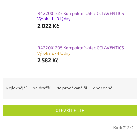
R422001323 Kompaktní válec CCI AVENTICS
Výroba 1 - 3 týdny
2 822 Kč
R422001205 Kompaktní válec CCI AVENTICS
Výroba 2 - 4 týdny
2 582 Kč
Ř
a
Nejlevnější
Nejdražší
Nejprodávanější
Abecedně
z
e
n
OTEVŘÍT FILTR
í
p
V
Kód:
71242
r
ý
o
p