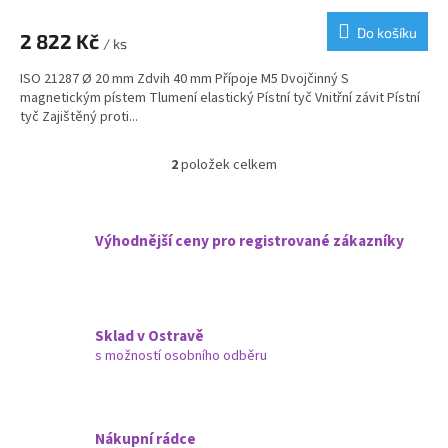
Do košíku
2 822 Kč
/ ks
ISO 21287 Ø 20 mm Zdvih 40 mm Přípoje M5 Dvojčinný S
magnetickým pístem Tlumení elastický Pístní tyč Vnitřní závit Pístní
tyč Zajištěný proti...
2
položek celkem
O
v
l
á
Výhodnější ceny pro registrované zákazníky
d
a
c
í
p
Sklad v Ostravě
r
s možností osobního odběru
v
k
y
v
ý
Nákupní rádce