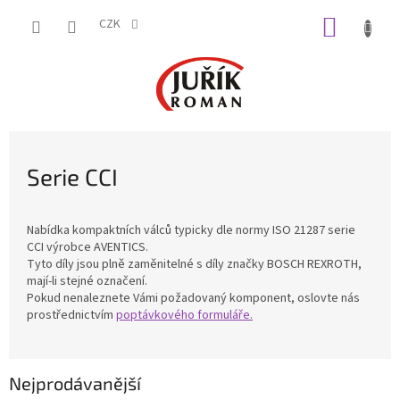
Přejít
NÁKUP
na
CZK
obsah
KOŠÍK
Serie CCI
Nabídka kompaktních válců typicky dle normy ISO 21287 serie
CCI výrobce AVENTICS.
Tyto díly jsou plně zaměnitelné s díly značky BOSCH REXROTH,
mají-li stejné označení.
Pokud nenaleznete Vámi požadovaný komponent, oslovte nás
prostřednictvím
poptávkového formuláře.
Nejprodávanější