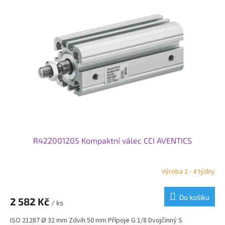
d
i
u
s
k
p
t
r
ů
o
d
u
k
t
ů
R422001205 Kompaktní válec CCI AVENTICS
Výroba 2 - 4 týdny
Do košíku
2 582 Kč
/ ks
ISO 21287 Ø 32 mm Zdvih 50 mm Přípoje G 1/8 Dvojčinný S