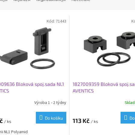
Kód:
71443
K
09636 Bloková spoj.sada NL1
1827009359 Bloková spoj.s
TICS
AVENTICS
Výroba 1 - 2 týdny
Skla
Do košíku
Do
Kč
113 Kč
/ ks
/ ks
rii NL1 Polyamid