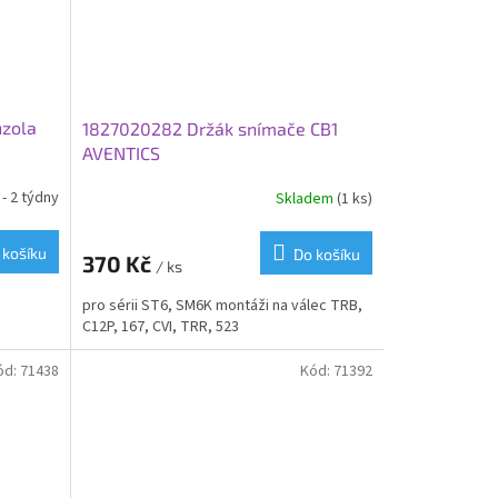
zola
1827020282 Držák snímače CB1
AVENTICS
- 2 týdny
Skladem
(1 ks)
 košíku
Do košíku
370 Kč
/ ks
pro sérii ST6, SM6K montáži na válec TRB,
C12P, 167, CVI, TRR, 523
ód:
71438
Kód:
71392