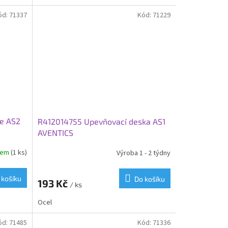
ód:
71337
Kód:
71229
e AS2
R412014755 Upevňovací deska AS1
AVENTICS
dem
(1 ks)
Výroba 1 - 2 týdny
 košíku
Do košíku
193 Kč
/ ks
Ocel
ód:
71485
Kód:
71336