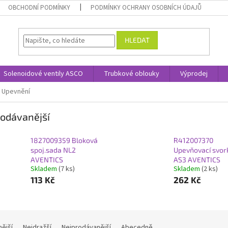
OBCHODNÍ PODMÍNKY
PODMÍNKY OCHRANY OSOBNÍCH ÚDAJŮ
HLEDAT
Solenoidové ventily ASCO
Trubkové oblouky
Výprodej
Upevnění
odávanější
1827009359 Bloková
R412007370
spoj.sada NL2
Upevňovací svor
AVENTICS
AS3 AVENTICS
Skladem
(7 ks)
Skladem
(2 ks)
113 Kč
262 Kč
nější
Nejdražší
Nejprodávanější
Abecedně