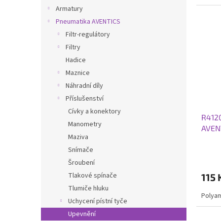
Armatury
Pneumatika AVENTICS
Filtr-regulátory
Filtry
Hadice
Maznice
Náhradní díly
Příslušenství
Cívky a konektory
R4120
Manometry
AVEN
Maziva
Snímače
Šroubení
Tlakové spínače
115 
Tlumiče hluku
Polya
Uchycení pístní tyče
Upevnění