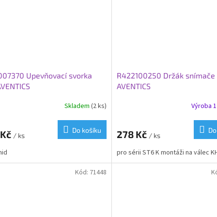
007370 Upevňovací svorka
R422100250 Držák snímače
AVENTICS
AVENTICS
Skladem
(2 ks)
Výroba 1 
Do košíku
Do
 Kč
278 Kč
/ ks
/ ks
mid
pro sérii ST6 K montáži na válec K
Kód:
71448
K