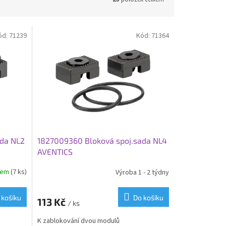
ód:
71239
Kód:
71364
ada NL2
1827009360 Bloková spoj.sada NL4
AVENTICS
dem
(7 ks)
Výroba 1 - 2 týdny
 košíku
Do košíku
113 Kč
/ ks
K zablokování dvou modulů