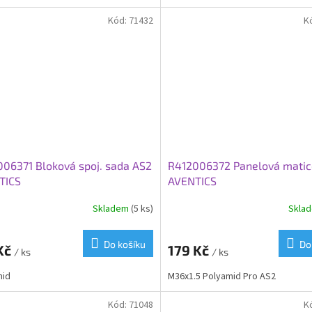
Kód:
71432
K
06371 Bloková spoj. sada AS2
R412006372 Panelová matic
TICS
AVENTICS
Skladem
(5 ks)
Skla
Do košíku
Do
Kč
179 Kč
/ ks
/ ks
mid
M36x1.5 Polyamid Pro AS2
Kód:
71048
K