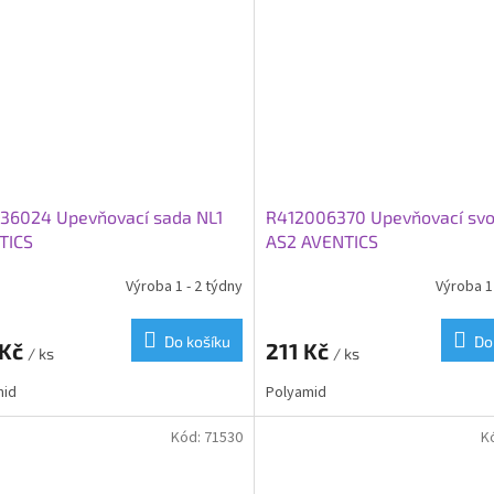
336024 Upevňovací sada NL1
R412006370 Upevňovací svo
TICS
AS2 AVENTICS
Výroba 1 - 2 týdny
Výroba 1 
Do košíku
Do
 Kč
211 Kč
/ ks
/ ks
mid
Polyamid
Kód:
71530
K