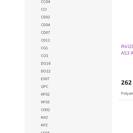
CC04
CCI
CD02
CD04
CD07
CD12
R412
CG1
AS3 
CO1
DO16
DO22
EV07
262
GPC
Polya
HF02
HF03
CH02
KHZ
KPZ
LS04