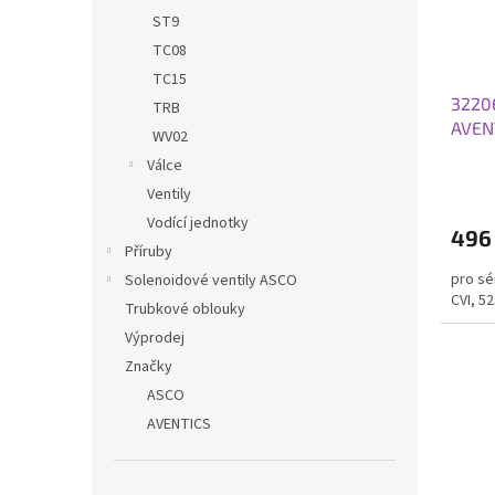
ST9
TC08
TC15
3220
TRB
AVEN
WV02
Válce
Ventily
Vodící jednotky
496
Příruby
pro sé
Solenoidové ventily ASCO
CVI, 5
Trubkové oblouky
Výprodej
Značky
ASCO
AVENTICS