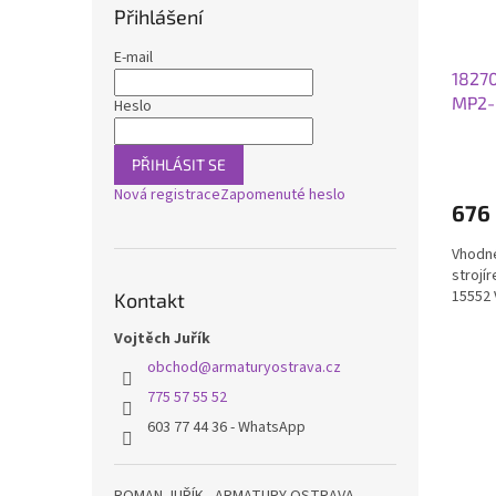
Přihlášení
E-mail
18270
MP2-
Heslo
PŘIHLÁSIT SE
Nová registrace
Zapomenuté heslo
676
Vhodné
strojí
15552 
Kontakt
Vojtěch Juřík
obchod
@
armaturyostrava.cz
775 57 55 52
603 77 44 36 - WhatsApp
ROMAN JUŘÍK - ARMATURY OSTRAVA