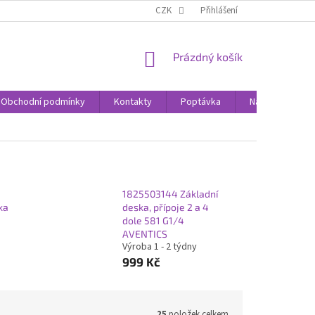
CZK
Přihlášení
NÁKUPNÍ
Prázdný košík
KOŠÍK
Obchodní podmínky
Kontakty
Poptávka
Nákupní rádce
1825503144 Základní
ka
deska, přípoje 2 a 4
dole 581 G1/4
AVENTICS
Výroba 1 - 2 týdny
999 Kč
25
položek celkem