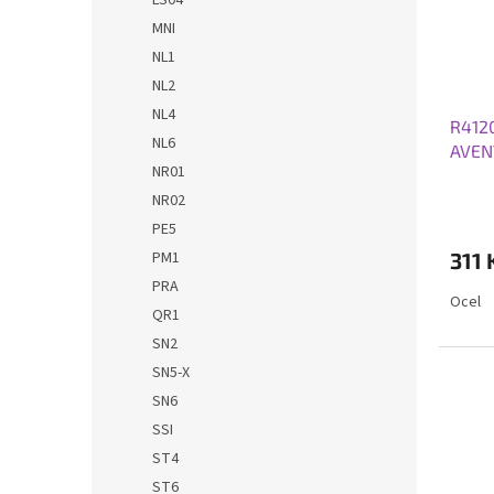
MNI
NL1
NL2
NL4
R412
NL6
AVEN
NR01
NR02
PE5
PM1
311 
PRA
Ocel
QR1
SN2
SN5-X
SN6
SSI
ST4
ST6