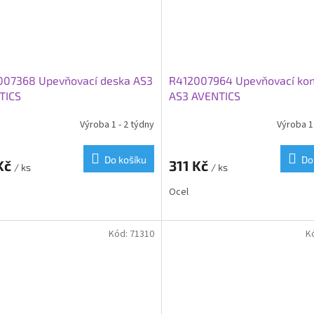
007368 Upevňovací deska AS3
R412007964 Upevňovací kon
TICS
AS3 AVENTICS
Výroba 1 - 2 týdny
Výroba 1 
Do košíku
Do
Kč
311 Kč
/ ks
/ ks
Ocel
Kód:
71310
K