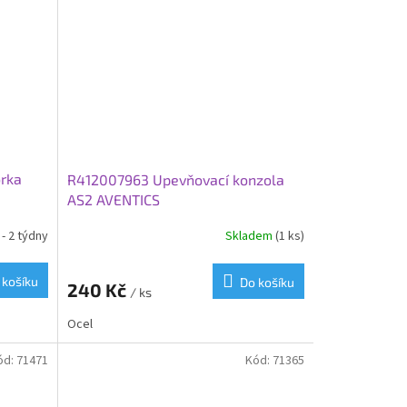
rka
R412007963 Upevňovací konzola
AS2 AVENTICS
- 2 týdny
Skladem
(1 ks)
 košíku
Do košíku
240 Kč
/ ks
Ocel
ód:
71471
Kód:
71365