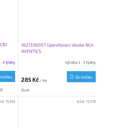
 CB1
1821336007 Upevňovací deska NL4
AVENTICS
- 3 týdny
Výroba 1 - 2 týdny
 košíku
Do košíku
285 Kč
/ ks
HZ
Ocel
ód:
71393
Kód:
71378