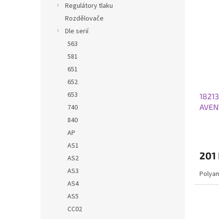
Regulátory tlaku
Rozdělovače
Dle serií
563
581
651
652
653
1821
AVEN
740
840
AP
AS1
201
AS2
AS3
Polya
AS4
AS5
CC02