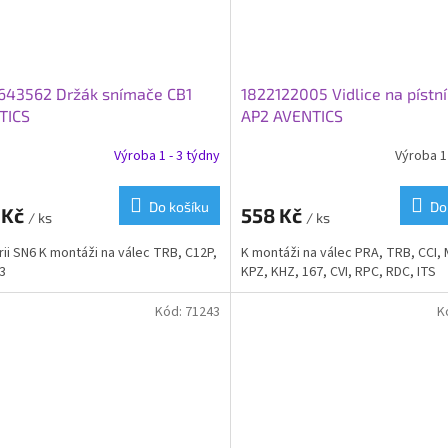
643562 Držák snímače CB1
1822122005 Vidlice na pístní
TICS
AP2 AVENTICS
Výroba 1 - 3 týdny
Výroba 1 
Do košíku
Do
 Kč
558 Kč
/ ks
/ ks
rii SN6 K montáži na válec TRB, C12P,
K montáži na válec PRA, TRB, CCI, 
23
KPZ, KHZ, 167, CVI, RPC, RDC, ITS
Kód:
71243
K