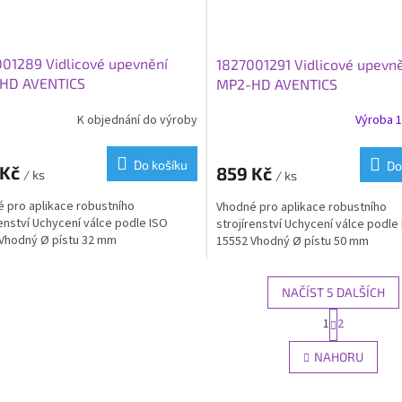
01289 Vidlicové upevnění
1827001291 Vidlicové upevn
HD AVENTICS
MP2-HD AVENTICS
K objednání do výroby
Výroba 1
Do košíku
Do
 Kč
859 Kč
/ ks
/ ks
 pro aplikace robustního
Vhodné pro aplikace robustního
renství Uchycení válce podle ISO
strojírenství Uchycení válce podle
Vhodný Ø pístu 32 mm
15552 Vhodný Ø pístu 50 mm
NAČÍST 5 DALŠÍCH
S
1
2
O
t
r
v
NAHORU
á
l
n
á
k
d