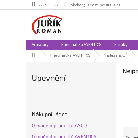
Přejít
775 57 55 52
obchod@armaturyostrava.cz
na
obsah
Armatury
Pneumatika AVENTICS
Příruby
Domů
Pneumatika AVENTICS
Příslušenství
Nejpr
Upevnění
P
o
s
Nákupní rádce
t
r
Označení produktů ASCO
Ř
a
Označení produktů AVENTICS
a
n
Nejlev