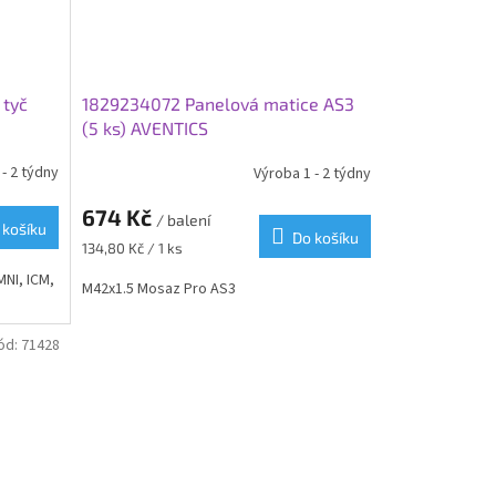
 tyč
1829234072 Panelová matice AS3
(5 ks) AVENTICS
- 2 týdny
Výroba 1 - 2 týdny
674 Kč
/ balení
 košíku
Do košíku
Měrná
134,80 Kč / 1 ks
cena:
MNI, ICM,
M42x1.5 Mosaz Pro AS3
ód:
71428