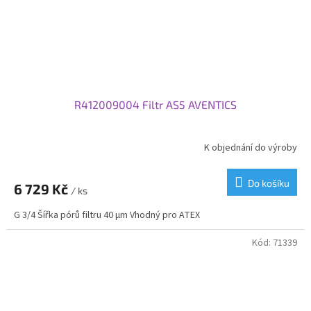
R412009004 Filtr AS5 AVENTICS
K objednání do výroby
Do košíku
6 729 Kč
/ ks
G 3/4 Šířka pórů filtru 40 µm Vhodný pro ATEX
Kód:
71339