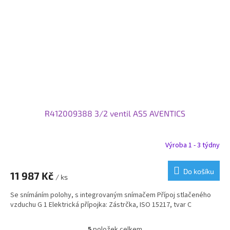
R412009388 3/2 ventil AS5 AVENTICS
Výroba 1 - 3 týdny
Do košíku
11 987 Kč
/ ks
Se snímáním polohy, s integrovaným snímačem Přípoj stlačeného
vzduchu G 1 Elektrická přípojka: Zástrčka, ISO 15217, tvar C
5
položek celkem