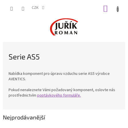
Přejít
NÁKUP
na
CZK
obsah
KOŠÍK
Serie AS5
Nabídka komponent pro úpravu vzduchu serie AS5 výrobce
AVENTICS.
Pokud nenaleznete Vámi požadovaný komponent, oslovte nás
prostřednictvím
poptávkového formuláře.
Nejprodávanější