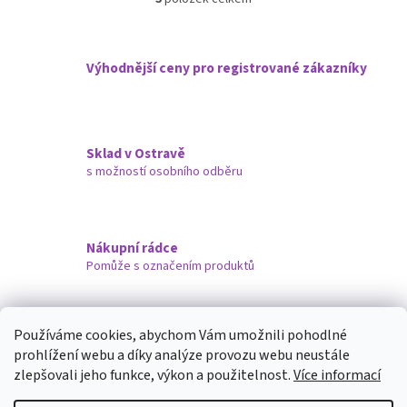
O
v
l
á
Výhodnější ceny pro registrované zákazníky
d
a
c
í
p
Sklad v Ostravě
r
s možností osobního odběru
v
k
y
v
ý
Nákupní rádce
p
Pomůže s označením produktů
i
s
u
Doručujeme i na Slovensko
Používáme cookies, abychom Vám umožnili pohodlné
prohlížení webu a díky analýze provozu webu neustále
Z
zlepšovali jeho funkce, výkon a použitelnost.
Více informací
á