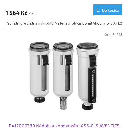
Do košíku
1 564 Kč
/ ks
Pro filtr, předfiltr a mikrofiltr Materiál Polykarbonát Vhodný pro ATEX
Kód:
71295
R412009339 Nádobka kondenzátu AS5-CLS AVENTICS