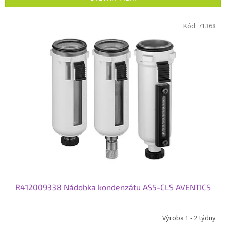
í
p
V
Kód:
71368
r
ý
o
p
d
i
u
s
k
p
t
r
ů
o
d
u
k
t
ů
R412009338 Nádobka kondenzátu AS5-CLS AVENTICS
Výroba 1 - 2 týdny