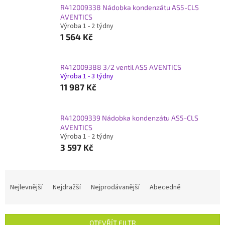
R412009338 Nádobka kondenzátu AS5-CLS
AVENTICS
Výroba 1 - 2 týdny
1 564 Kč
R412009388 3/2 ventil AS5 AVENTICS
Výroba 1 - 3 týdny
11 987 Kč
R412009339 Nádobka kondenzátu AS5-CLS
AVENTICS
Výroba 1 - 2 týdny
3 597 Kč
Ř
a
Nejlevnější
Nejdražší
Nejprodávanější
Abecedně
z
e
n
OTEVŘÍT FILTR