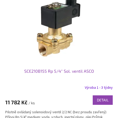
SCE210B155 Rp 5/4" Sol. ventil ASCO
Výroba 1 - 3 týdny
DETAIL
11 782 Kč
/ ks
Pilotně ovládaný solenoidový ventil 2/2 NC (bez proudu zavřený)
Přípoj Rp 5/4" medium: voda, vzduch, inertní plyny, olej Průtok