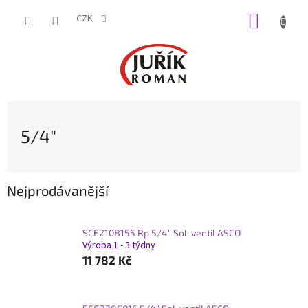
Přejít
NÁKUP
na
CZK
obsah
KOŠÍK
5/4"
Nejprodávanější
SCE210B155 Rp 5/4" Sol. ventil ASCO
Výroba 1 - 3 týdny
11 782 Kč