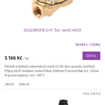
k
t
ů
SCG238E016 5/4" Sol. ventil ASCO
Výroba 1 - 3 týdny
DETAIL
5 166 Kč
/ ks
Pilotně ovládaný solenoidový ventil 2/2 NC (bez proudu zavřený)
Přípoj G5/4" medium: voda Průtok 250l/min Pracovní tlak 0,5 - 10 bar
Pracovní teplota: +10 - +85°C
24V DC
230V AC
Kód:
238714