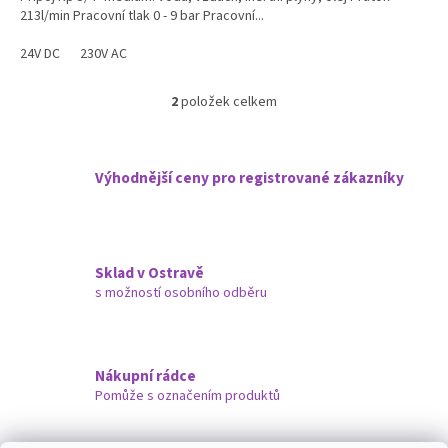
213l/min Pracovní tlak 0 - 9 bar Pracovní...
24V DC
230V AC
2
položek celkem
O
v
l
á
Výhodnější ceny pro registrované zákazníky
d
a
c
í
p
Sklad v Ostravě
r
s možností osobního odběru
v
k
y
v
ý
Nákupní rádce
p
Pomůže s označením produktů
i
s