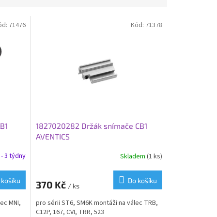
ód:
71476
Kód:
71378
CB1
1827020282 Držák snímače CB1
AVENTICS
- 3 týdny
Skladem
(1 ks)
 košíku
Do košíku
370 Kč
/ ks
lec MNI,
pro sérii ST6, SM6K montáži na válec TRB,
C12P, 167, CVI, TRR, 523