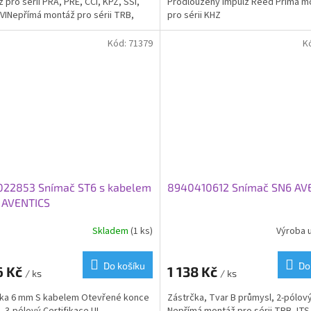
 pro sérii PRA, PRE, CCI, KPZ, SSI,
Prodloužený impulz Reed Přímá m
VINepřímá montáž pro sérii TRB,
pro sérii KHZ
Kód:
71379
K
022853 Snímač ST6 s kabelem
8940410612 Snímač SN6 AV
 AVENTICS
Skladem
(1 ks)
Výroba 
Do košíku
Do
6 Kč
1 138 Kč
/ ks
/ ks
žka 6 mm S kabelem Otevřené konce
Zástrčka, Tvar B průmysl, 2-pólov