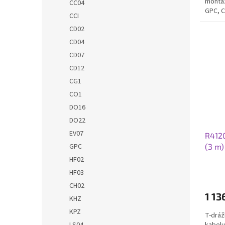
montáž
CC04
GPC, C
CCI
ITS,...
CD02
CD04
CD07
CD12
CG1
CO1
DO16
DO22
EV07
R412
GPC
(3 m)
HF02
HF03
CH02
1 13
KHZ
KPZ
T-drá
LS04