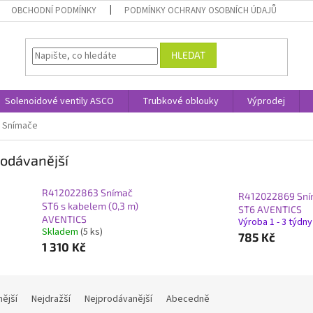
OBCHODNÍ PODMÍNKY
PODMÍNKY OCHRANY OSOBNÍCH ÚDAJŮ
HLEDAT
Solenoidové ventily ASCO
Trubkové oblouky
Výprodej
Snímače
odávanější
R412022863 Snímač
R412022869 Sn
ST6 s kabelem (0,3 m)
ST6 AVENTICS
AVENTICS
Výroba 1 - 3 týdny
Skladem
(5 ks)
785 Kč
1 310 Kč
nější
Nejdražší
Nejprodávanější
Abecedně