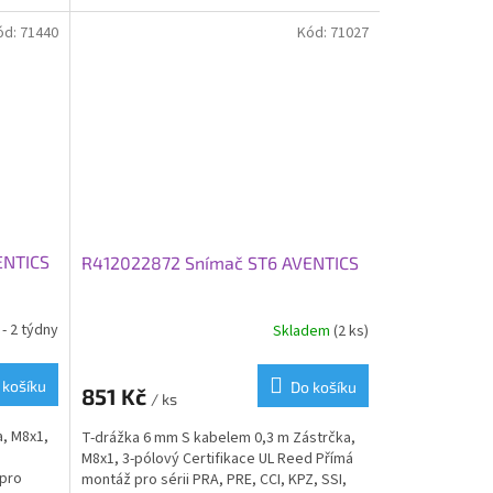
ód:
71440
Kód:
71027
ENTICS
R412022872 Snímač ST6 AVENTICS
- 2 týdny
Skladem
(2 ks)
 košíku
Do košíku
851 Kč
/ ks
, M8x1,
T-drážka 6 mm S kabelem 0,3 m Zástrčka,
M8x1, 3-pólový Certifikace UL Reed Přímá
 pro
montáž pro sérii PRA, PRE, CCI, KPZ, SSI,