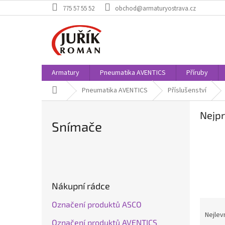
Přejít
775 57 55 52
obchod@armaturyostrava.cz
na
obsah
Armatury
Pneumatika AVENTICS
Příruby
Domů
Pneumatika AVENTICS
Příslušenství
Nejpr
Snímače
P
o
s
Nákupní rádce
t
r
Ř
Označení produktů ASCO
a
a
Nejlev
Označení produktů AVENTICS
n