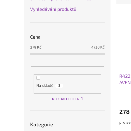
z
n
e
Vyhledávání produktů
í
V
n
p
ý
í
a
p
p
n
i
r
Cena
e
s
o
l
p
d
278
Kč
4710
Kč
r
u
o
k
d
t
u
ů
R422
k
AVEN
t
Na skladě
8
ů
ROZBALIT FILTR
278
Přeskočit
pro sé
Kategorie
kategorie