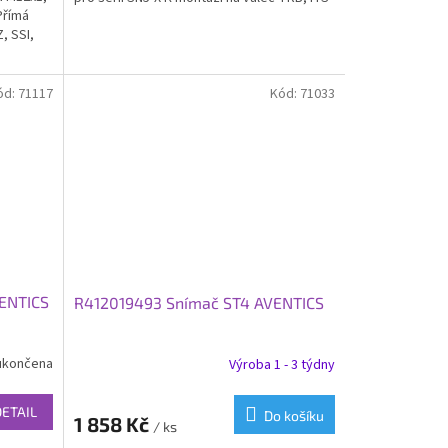
Přímá
, SSI,
ód:
71117
Kód:
71033
ENTICS
R412019493 Snímač ST4 AVENTICS
ukončena
Výroba 1 - 3 týdny
DETAIL
Do košíku
1 858 Kč
/ ks