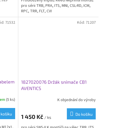
, 523
Prodloužený impulz Reed Nepřímá montáž
pro sérii TRB, PRA, ITS, MNI, CSL-RD, ICM,
RPC, TRR, FLT, CVI
ód:
71532
Kód:
71207
kabelem
1827020076 Držák snímače CB1
AVENTICS
dem
(5 ks)
K objednání do výroby
 košíku
Do košíku
1 450 Kč
/ ks
a M12x1,
pro sérii SN5-X K montáži na válec TRB, ITS