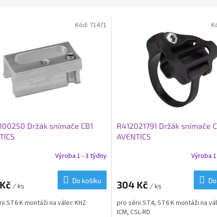
Kód:
71471
K
100250 Držák snímače CB1
R412021791 Držák snímače 
TICS
AVENTICS
Výroba 1 - 3 týdny
Výroba 1 
Do košíku
Do
 Kč
304 Kč
/ ks
/ ks
rii ST6 K montáži na válec KHZ
pro sérii ST4, ST6 K montáži na vá
ICM, CSL-RD