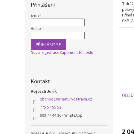
T-dráž
Přihlášení
pólový
Přímá 
E-mail
CKP, G
Heslo
PŘIHLÁSIT SE
Nová registrace
Zapomenuté heslo
Kontakt
Vojtěch Juřík
0830
obchod
@
armaturyostrava.cz
775 57 55 52
603 77 44 36 - WhatsApp
2 0
ROMAN JUŘÍK - ARMATURY OSTRAVA