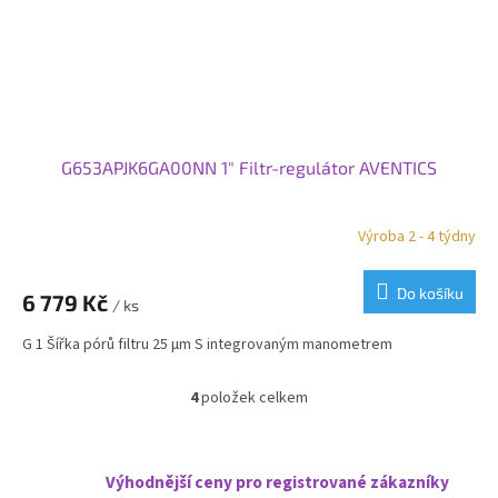
G653APJK6GA00NN 1" Filtr-regulátor AVENTICS
Výroba 2 - 4 týdny
Do košíku
6 779 Kč
/ ks
G 1 Šířka pórů filtru 25 µm S integrovaným manometrem
4
položek celkem
O
v
l
á
Výhodnější ceny pro registrované zákazníky
d