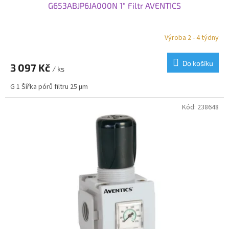
G653ABJP6JA000N 1" Filtr AVENTICS
Výroba 2 - 4 týdny
Do košíku
3 097 Kč
/ ks
G 1 Šířka pórů filtru 25 µm
Kód:
238648