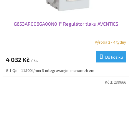
G653AR006GA00N0 1" Regulátor tlaku AVENTICS
Výroba 2 - 4 týdny
Do košíku
4 032 Kč
/ ks
G 1 Qn = 11500 l/min S integrovaným manometrem
Kód:
238666