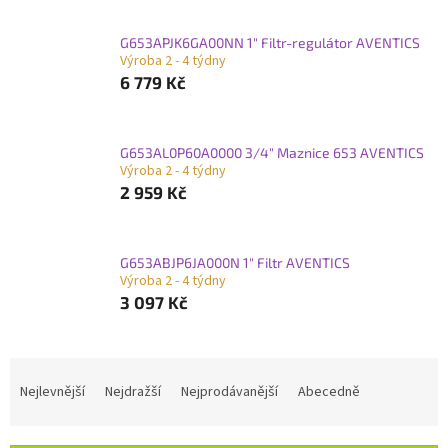
G653APJK6GA00NN 1" Filtr-regulátor AVENTICS
Výroba 2 - 4 týdny
6 779 Kč
G653AL0P60A0000 3/4" Maznice 653 AVENTICS
Výroba 2 - 4 týdny
2 959 Kč
G653ABJP6JA000N 1" Filtr AVENTICS
Výroba 2 - 4 týdny
3 097 Kč
Ř
a
Nejlevnější
Nejdražší
Nejprodávanější
Abecedně
z
e