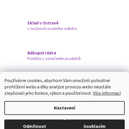
a
c
í
p
Sklad v Ostravě
r
s možností osobního odběru
v
k
y
v
ý
Nákupní rádce
p
Pomůže s označením produktů
i
s
u
Doručujeme i na Slovensko
Používáme cookies, abychom Vám umožnili pohodlné
prohlížení webu a díky analýze provozu webu neustále
Z
zlepšovali jeho funkce, výkon a použitelnost.
Více informací
á
Vytvořil Shoptet
p
Nastavení
a
t
Copyright 2026
ARMATURYOSTRAVA.CZ
. Všechna práva vyhrazena.
í
Odmítnout
Souhlasím
Upravit nastavení cookies