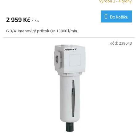
Výroba 2 - 4 týdny
Do košíku
2 959 Kč
/ ks
G 3/4 Jmenovitý průtok Qn 13000 l/min
Kód:
238649