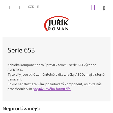
Přejít
NÁKUP
na
CZK
obsah
KOŠÍK
Serie 653
Nabídka komponent pro úpravu vzduchu serie 653 výrobce
AVENTICS.
Tyto díly jsou plně zaměnitelné s díly značky ASCO, mají-li stejné
označení.
Pokud nenaleznete Vámi požadovaný komponent, oslovte nás
prostřednictvím
poptávkového formuláře.
Nejprodávanější