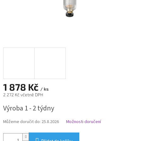
1 878 Kč
/ ks
2 272 Kč včetně DPH
Měrná
Výroba 1 - 2 týdny
cena:
Můžeme doručit do:
25.8.2026
Možnosti doručení
Přidat do košíku