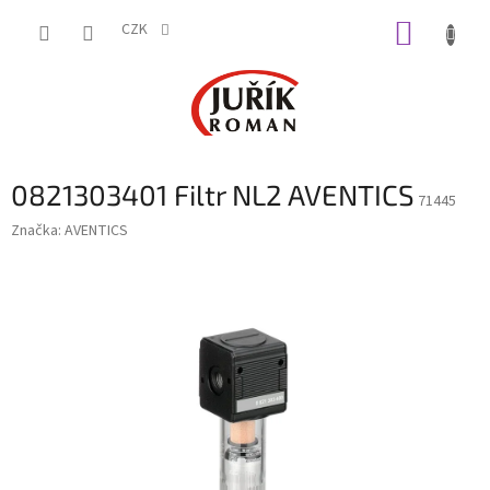
Přejít
NÁKUP
na
CZK
obsah
KOŠÍK
0821303401 Filtr NL2 AVENTICS
71445
Značka:
AVENTICS