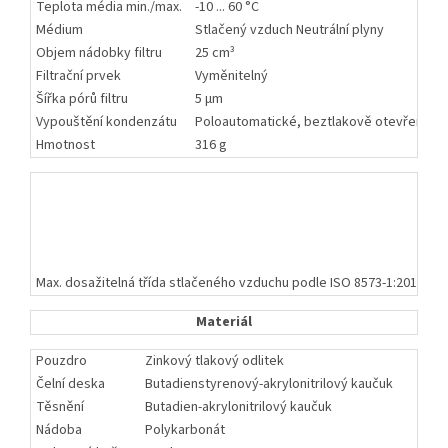
Teplota média min./max.
-10 ... 60 °C
Médium
Stlačený vzduch Neutrální plyny
Objem nádobky filtru
25 cm³
Filtrační prvek
Vyměnitelný
Šířka pórů filtru
5 µm
Vypouštění kondenzátu
Poloautomatické, beztlakově otevřený
Hmotnost
316 g
T
V
Z
M
V
Max. dosažitelná třída stlačeného vzduchu podle ISO 8573-1:2010
6 
Materiál
Pouzdro
Zinkový tlakový odlitek
Čelní deska
Butadienstyrenový-akrylonitrilový kaučuk
Těsnění
Butadien-akrylonitrilový kaučuk
Nádoba
Polykarbonát