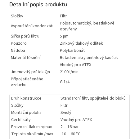
Detailní popis produktu
Složky
Filtr
Poloautomatický, beztlakově
Vypouštění kondenzátu
otevřený
Šířka pórů filtru
5 µm
Pouzdro
Zinkový tlakový odlitek
Nádoba
Polykarbonát
Materiál těsnění
Butadien-akrylonitrilový kaučuk
Vhodný pro ATEX
Jmenovitý průtok Qn
2100 l/min
Přípoj stlačeného
G 1/4
vzduchu
Druh konstrukce
Standardní filtr, spojitelné do bloků
Složky
Filtr
Montážní poloha
Svislý
Certifikáty
Vhodný pro ATEX
Provozní tlak min/max
2 ... 16 bar
Teplota okolí min./max.
-10 ... 60 °C