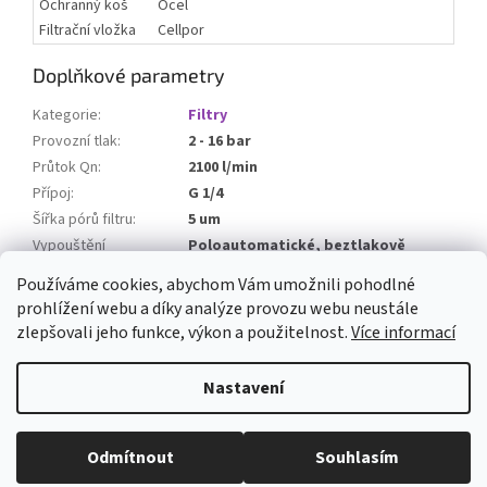
Ochranný koš
Ocel
Filtrační vložka
Cellpor
Doplňkové parametry
Kategorie
:
Filtry
Provozní tlak
:
2 - 16 bar
Průtok Qn
:
2100 l/min
Přípoj
:
G 1/4
Šířka pórů filtru
:
5 um
Vypouštění
Poloautomatické, beztlakově
kondenzátu
:
otevřený
Používáme cookies, abychom Vám umožnili pohodlné
prohlížení webu a díky analýze provozu webu neustále
Z
zlepšovali jeho funkce, výkon a použitelnost.
Více informací
á
Vytvořil Shoptet
p
Nastavení
a
t
Copyright 2026
ARMATURYOSTRAVA.CZ
. Všechna práva vyhrazena.
í
Odmítnout
Souhlasím
Upravit nastavení cookies