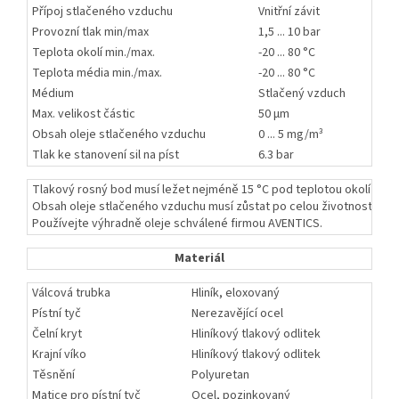
Přípoj stlačeného vzduchu
Vnitřní závit
Provozní tlak min/max
1,5 ... 10 bar
Teplota okolí min./max.
-20 ... 80 °C
Teplota média min./max.
-20 ... 80 °C
Médium
Stlačený vzduch
Max. velikost částic
50 µm
Obsah oleje stlačeného vzduchu
0 ... 5 mg/m³
Tlak ke stanovení sil na píst
6.3 bar
Tlakový rosný bod musí ležet nejméně 15 °C pod teplotou okolí a média
Obsah oleje stlačeného vzduchu musí zůstat po celou životnost kons
Používejte výhradně oleje schválené firmou AVENTICS.
Materiál
Válcová trubka
Hliník, eloxovaný
Pístní tyč
Nerezavějící ocel
Čelní kryt
Hliníkový tlakový odlitek
Krajní víko
Hliníkový tlakový odlitek
Těsnění
Polyuretan
Matice pro pístní tyč
Ocel, pozinkovaný