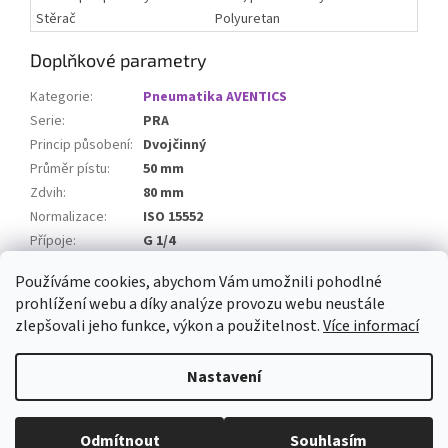
Stěrač
Polyuretan
Doplňkové parametry
Kategorie
:
Pneumatika AVENTICS
Serie
:
PRA
Princip působení
:
Dvojčinný
Průměr pístu
:
50 mm
Zdvih
:
80 mm
Normalizace
:
ISO 15552
Přípoje
:
G 1/4
Magnetický píst
:
ano
Používáme cookies, abychom Vám umožnili pohodlné
prohlížení webu a díky analýze provozu webu neustále
Z
zlepšovali jeho funkce, výkon a použitelnost.
Více informací
á
Vytvořil Shoptet
p
Nastavení
a
t
Copyright 2026
ARMATURYOSTRAVA.CZ
. Všechna práva vyhrazena.
í
Odmítnout
Souhlasím
Upravit nastavení cookies