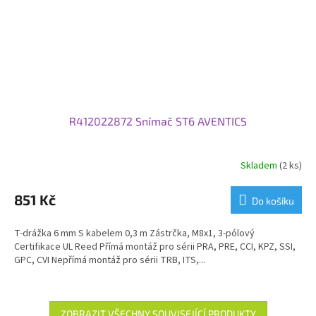
R412022872 Snímač ST6 AVENTICS
Skladem
(2 ks)
851 Kč
Do košíku
T-drážka 6 mm S kabelem 0,3 m Zástrčka, M8x1, 3-pólový
Certifikace UL Reed Přímá montáž pro sérii PRA, PRE, CCI, KPZ, SSI,
GPC, CVI Nepřímá montáž pro sérii TRB, ITS,...
ZOBRAZIT VŠECHNY SOUVISEJÍCÍ PRODUKTY