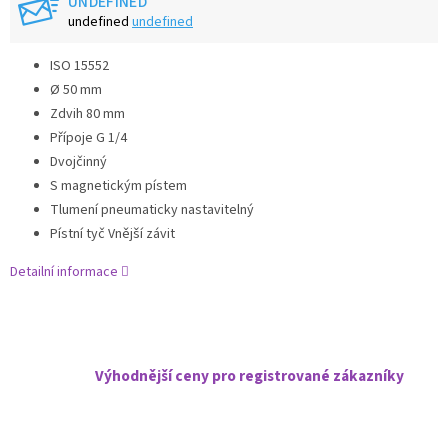
UNDEFINED
undefined
undefined
ISO 15552
Ø 50 mm
Zdvih 80 mm
Přípoje G 1/4
Dvojčinný
S magnetickým pístem
Tlumení pneumaticky nastavitelný
Pístní tyč Vnější závit
Detailní informace
Výhodnější ceny pro registrované zákazníky