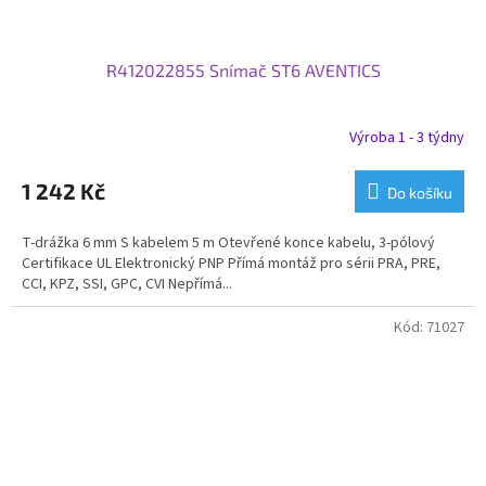
R412022855 Snímač ST6 AVENTICS
Výroba 1 - 3 týdny
1 242 Kč
Do košíku
T-drážka 6 mm S kabelem 5 m Otevřené konce kabelu, 3-pólový
Certifikace UL Elektronický PNP Přímá montáž pro sérii PRA, PRE,
CCI, KPZ, SSI, GPC, CVI Nepřímá...
Kód:
71027