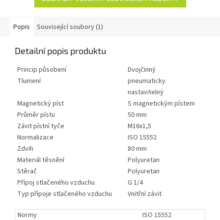
Popis
Související soubory (1)
Detailní popis produktu
Princip působení
Dvojčinný
Tlumení
pneumaticky
nastavitelný
Magnetický píst
S magnetickým pístem
Průměr pístu
50 mm
Závit pístní tyče
M16x1,5
Normalizace
ISO 15552
Zdvih
80 mm
Materiál těsnění
Polyuretan
Stěrač
Polyuretan
Přípoj stlačeného vzduchu
G 1/4
Typ přípoje stlačeného vzduchu
Vnitřní závit
Normy
ISO 15552