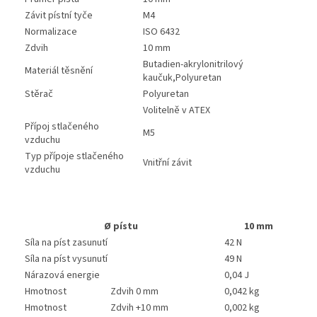
Závit pístní tyče
M4
Normalizace
ISO 6432
Zdvih
10 mm
Butadien-akrylonitrilový
Materiál těsnění
kaučuk,Polyuretan
Stěrač
Polyuretan
Volitelně v ATEX
Přípoj stlačeného
M5
vzduchu
Typ přípoje stlačeného
Vnitřní závit
vzduchu
Ø pístu
10 mm
Síla na píst zasunutí
42 N
Síla na píst vysunutí
49 N
Nárazová energie
0,04 J
Hmotnost
Zdvih 0 mm
0,042 kg
Hmotnost
Zdvih +10 mm
0,002 kg