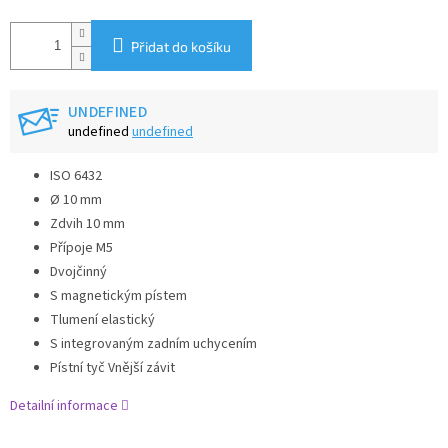
Přidat do košíku
UNDEFINED
undefined
undefined
ISO 6432
Ø 10 mm
Zdvih 10 mm
Přípoje M5
Dvojčinný
S magnetickým pístem
Tlumení elastický
S integrovaným zadním uchycením
Pístní tyč Vnější závit
Detailní informace