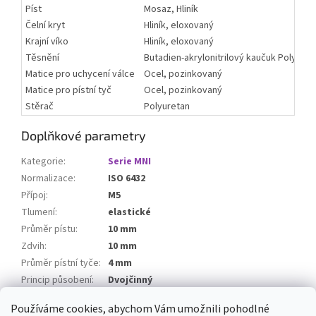
Píst
Mosaz, Hliník
Čelní kryt
Hliník, eloxovaný
Krajní víko
Hliník, eloxovaný
Těsnění
Butadien-akrylonitrilový kaučuk Polyuret
Matice pro uchycení válce
Ocel, pozinkovaný
Matice pro pístní tyč
Ocel, pozinkovaný
Stěrač
Polyuretan
Doplňkové parametry
Kategorie
:
Serie MNI
Normalizace
:
ISO 6432
Přípoj
:
M5
Tlumení
:
elastické
Průměr pístu
:
10 mm
Zdvih
:
10 mm
Průměr pístní tyče
:
4 mm
Princip působení
:
Dvojčinný
Magnetický píst
:
ano
Používáme cookies, abychom Vám umožnili pohodlné