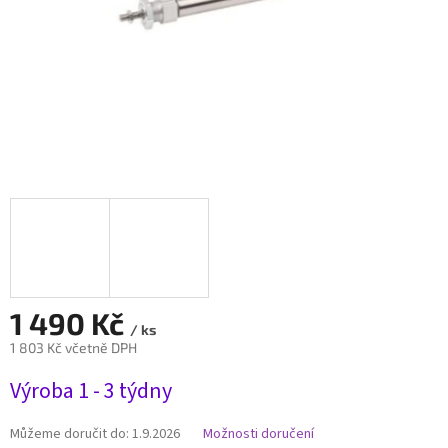
1 490 Kč
/ ks
1 803 Kč včetně DPH
Měrná
Výroba 1 - 3 týdny
cena:
Můžeme doručit do:
1.9.2026
Možnosti doručení