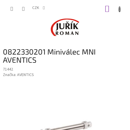
Přejít
NÁKUP
na
CZK
obsah
KOŠÍK
0822330201 Miniválec MNI
AVENTICS
71442
Značka:
AVENTICS