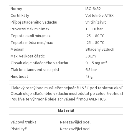
Normy
ISO 6432
Certifikáty
Volitelně v ATEX
Přípoj stlačeného vzduchu
Vnitřní závit
Provozní tlak min/max
1 ... 10 bar
Teplota okolí min./max.
-25 ... 80 °C
Teplota média min./max.
-25 ... 80 °C
Médium
Stlačený vzduch
Max. velikost částic
50 µm
Obsah oleje stlačeného vzduchu
0 ... 5 mg/m³
Tlak ke stanovení sil na píst
6.3 bar
Hmotnost
43 g
Tlakový rosný bod musí ležet nejméně 15 °C pod teplotou okolí a média
Obsah oleje stlačeného vzduchu musí zůstat po celou životnost kons
Používejte výhradně oleje schválené firmou AVENTICS.
Materiál
Válcová trubka
Nerezavějící ocel
Pístní tyč
Nerezavějící ocel