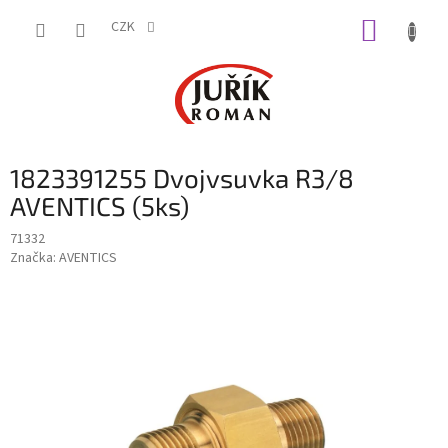
Přejít
NÁKUP
na
CZK
obsah
KOŠÍK
1823391255 Dvojvsuvka R3/8
AVENTICS (5ks)
71332
Značka:
AVENTICS