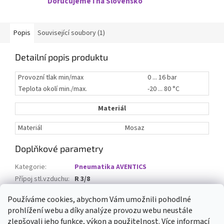
Doručujeme i na Slovensko
Popis
Související soubory (1)
Detailní popis produktu
Provozní tlak min/max
0 ... 16 bar
Teplota okolí min./max.
-20 ... 80 °C
Materiál
Materiál
Mosaz
Doplňkové parametry
Kategorie
:
Pneumatika AVENTICS
Přípoj stl.vzduchu
:
R 3/8
Počet ks v balení
:
5
Používáme cookies, abychom Vám umožnili pohodlné
prohlížení webu a díky analýze provozu webu neustále
Z
zlepšovali jeho funkce, výkon a použitelnost.
Více informací