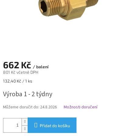
662 Kč
/ balení
801 Kč včetně DPH
Měrná
132,40 Kč / 1 ks
cena:
Výroba 1 - 2 týdny
Můžeme doručit do:
24.8.2026
Možnosti doručení
Přidat do košíku