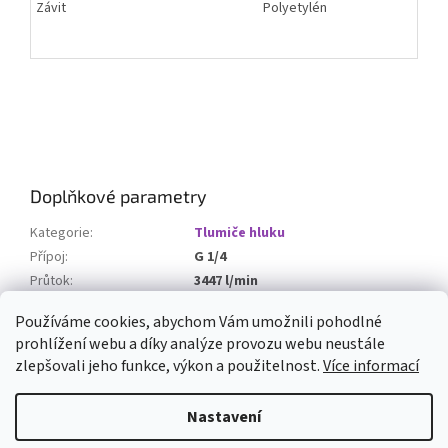
Závit
Polyetylén
Doplňkové parametry
Kategorie
:
Tlumiče hluku
Přípoj
:
G 1/4
Průtok
:
3447 l/min
Hladina akustického tlaku
:
80 dB
Používáme cookies, abychom Vám umožnili pohodlné
prohlížení webu a díky analýze provozu webu neustále
Z
zlepšovali jeho funkce, výkon a použitelnost.
Více informací
á
Vytvořil Shoptet
p
Nastavení
a