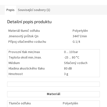
Popis
Související soubory (1)
Detailní popis produktu
Materiál tlumič odfuku
Polyetylén
Jmenovitý průtok Qn
3447 l/min
Přípoj stlačeného vzduchu
G 1/4
Provozní tlak min/max
0 ... 10 bar
Teplota okolí min./max.
-25 ... 80 °C
Médium
Stlačený vzduch
Hladina akustického tlaku
80 dB
Hmotnost
3 g
Materiál
Tlumiče odfuku
Polyetylén