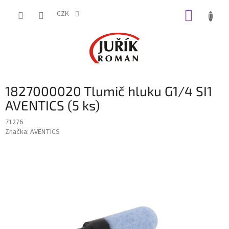
Přejít
NÁKUP
na
CZK
obsah
KOŠÍK
1827000020 Tlumič hluku G1/4 SI1
AVENTICS (5 ks)
71276
Značka:
AVENTICS