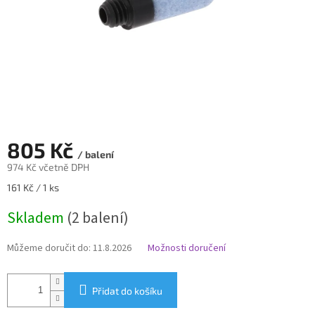
805 Kč
/ balení
974 Kč včetně DPH
Měrná
161 Kč / 1 ks
cena:
Skladem
(2 balení)
Můžeme doručit do:
11.8.2026
Možnosti doručení
Přidat do košíku