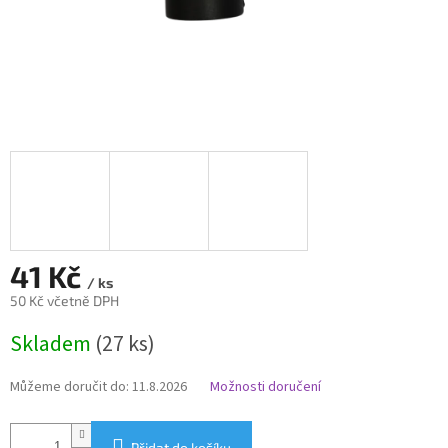
41 Kč
/ ks
50 Kč včetně DPH
Měrná
Skladem
(27 ks)
cena:
Můžeme doručit do:
11.8.2026
Možnosti doručení
Přidat do košíku