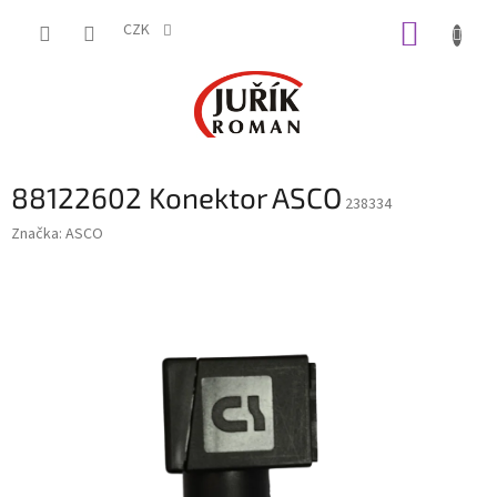
Přejít
NÁKUP
na
CZK
obsah
KOŠÍK
88122602 Konektor ASCO
238334
Značka:
ASCO