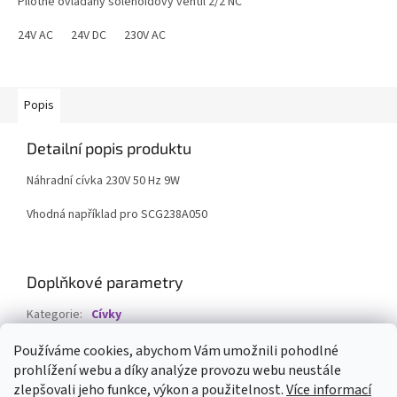
Pilotně ovládaný solenoidový ventil 2/2 NC
24V AC
24V DC
230V AC
Popis
Detailní popis produktu
Náhradní cívka 230V 50 Hz 9W
Vhodná například pro SCG238A050
Doplňkové parametry
Kategorie
:
Cívky
Napětí
:
230V AC
Používáme cookies, abychom Vám umožnili pohodlné
prohlížení webu a díky analýze provozu webu neustále
Z
zlepšovali jeho funkce, výkon a použitelnost.
Více informací