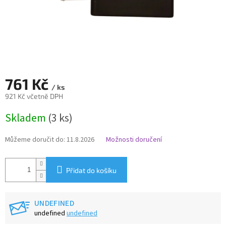
761 Kč
/ ks
921 Kč včetně DPH
Měrná
Skladem
(3 ks)
cena:
Můžeme doručit do:
11.8.2026
Možnosti doručení
Přidat do košíku
UNDEFINED
undefined
undefined