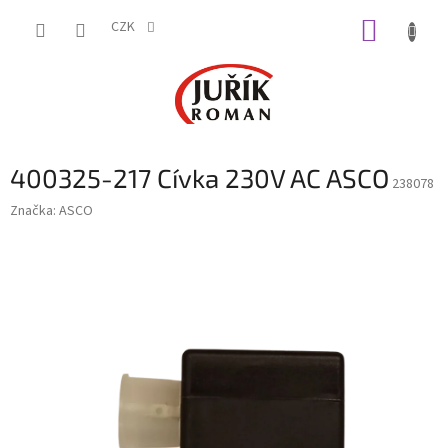
Přejít
NÁKUP
na
CZK
obsah
KOŠÍK
400325-217 Cívka 230V AC ASCO
238078
Značka:
ASCO