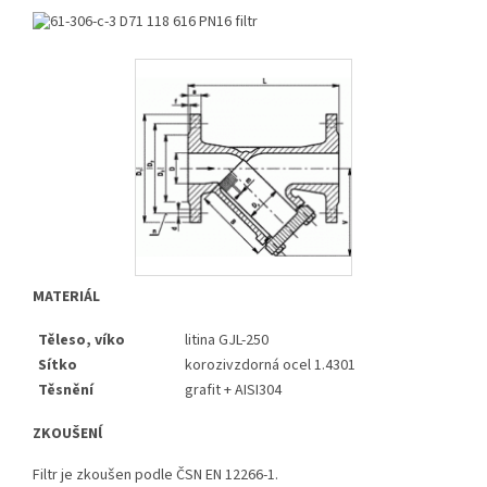
MATERIÁL
Těleso, víko
litina GJL-250
Sítko
korozivzdorná ocel 1.4301
Těsnění
grafit + AISI304
ZKOUŠENĺ
Filtr je zkoušen podle ČSN EN 12266-1.