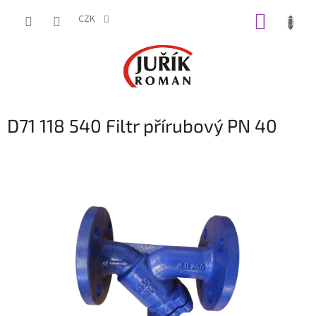
Přejít
NÁKUP
na
CZK
obsah
KOŠÍK
D71 118 540 Filtr přírubový PN 40