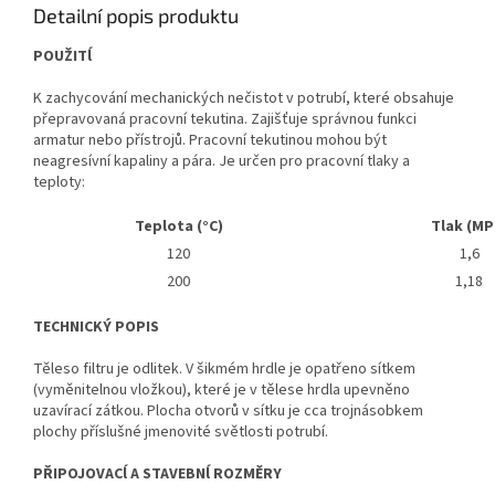
Detailní popis produktu
POUŽITĺ
K zachycování mechanických nečistot v potrubí, které obsahuje
přepravovaná pracovní tekutina. Zajišťuje správnou funkci
armatur nebo přístrojů. Pracovní tekutinou mohou být
neagresívní kapaliny a pára. Je určen pro pracovní tlaky a
teploty:
Teplota (°C)
Tlak (MP
120
1,6
200
1,18
TECHNICKÝ POPIS
Těleso filtru je odlitek. V šikmém hrdle je opatřeno sítkem
(vyměnitelnou vložkou), které je v tělese hrdla upevněno
uzavírací zátkou. Plocha otvorů v sítku je cca trojnásobkem
plochy příslušné jmenovité světlosti potrubí.
PŘIPOJOVACĺ A STAVEBNĺ ROZMĚRY