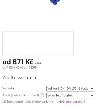
od
871 Kč
/ ks
od
1 054 Kč
včetně DPH
Měrná
Zvolte variantu
cena:
Varianta
Atest (zkušební protokol)
?
Můžeme doručit do:
Zvolte variantu
Možnosti doručení