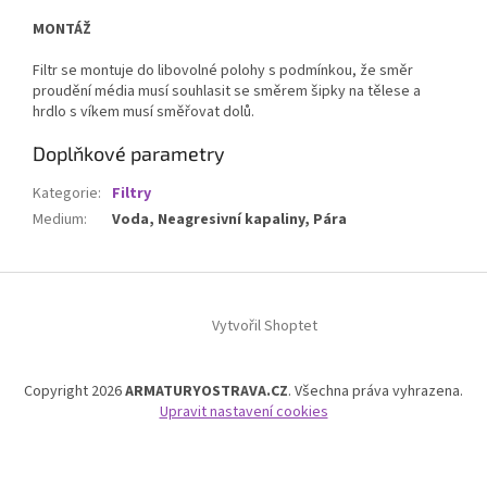
MONTÁŽ
Filtr se montuje do libovolné polohy s podmínkou, že směr
proudění média musí souhlasit se směrem šipky na tělese a
hrdlo s víkem musí směřovat dolů.
Doplňkové parametry
Kategorie
:
Filtry
Medium
:
Voda, Neagresivní kapaliny, Pára
Z
á
Vytvořil Shoptet
p
a
t
Copyright 2026
ARMATURYOSTRAVA.CZ
. Všechna práva vyhrazena.
í
Upravit nastavení cookies