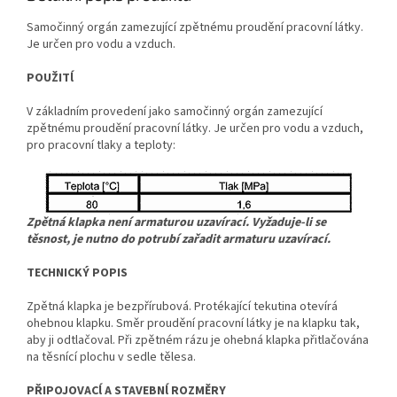
Samočinný orgán zamezující zpětnému proudění pracovní látky.
Je určen pro vodu a vzduch.
POUŽITĺ
V základním provedení jako samočinný orgán zamezující
zpětnému proudění pracovní látky. Je určen pro vodu a vzduch,
pro pracovní tlaky a teploty:
Zpětná klapka není armaturou uzavírací. Vyžaduje-li se
těsnost, je nutno do potrubí zařadit armaturu uzavírací.
TECHNICKÝ POPIS
Zpětná klapka je bezpřírubová. Protékající tekutina otevírá
ohebnou klapku. Směr proudění pracovní látky je na klapku tak,
aby ji odtlačoval. Při zpětném rázu je ohebná klapka přitlačována
na těsnící plochu v sedle tělesa.
PŘIPOJOVACĺ A STAVEBNĺ ROZMĚRY