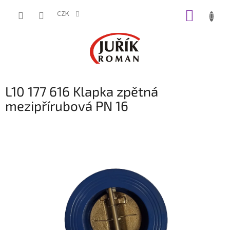
Přejít
NÁKUP
na
CZK
obsah
KOŠÍK
L10 177 616 Klapka zpětná
mezipřírubová PN 16