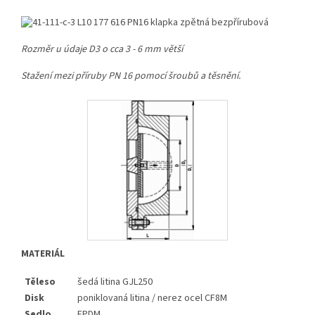
Rozměr u údaje D3 o cca 3 - 6 mm větší
Stažení mezi příruby PN 16 pomocí šroubů a těsnění.
MATERIÁL
Těleso
šedá litina GJL250
Disk
poniklovaná litina / nerez ocel CF8M
Sedlo
EPDM