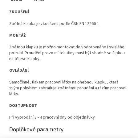
ZKOUŠENĺ
Zpětná klapka je zkoušena podle ČSN EN 12266-1
MONTÁŽ
Zpětnou klapku je možno montovat do vodorovného i svislého
potrubí. Proudění provozní tekutiny musí být shodné se šipkou
na tělese klapky.
OVLÁDÁNĺ
Samočinné, tlakem pracovní látky na ohebnou klapku, která
svým pohybem zabraňuje zpětnému proudění a rázům pracovní
látky.
DOSTUPNOST
Při vyprodání 3 - 4 pracovní dny od objednávky
Doplňkové parametry