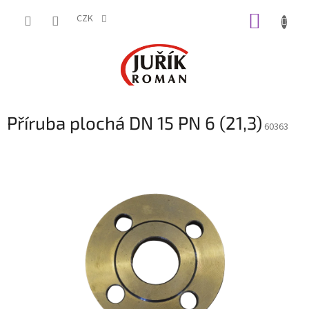
Přejít
NÁKUP
na
CZK
obsah
KOŠÍK
Příruba plochá DN 15 PN 6 (21,3)
60363