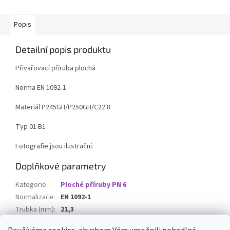
Popis
Detailní popis produktu
Přivařovací příruba plochá
Norma EN 1092-1
Materiál P245GH/P250GH/C22.8
Typ 01 B1
Fotografie jsou ilustrační.
Doplňkové parametry
Kategorie
:
Ploché příruby PN 6
Normalizace
:
EN 1092-1
Trubka (mm)
:
21,3
Materiál
:
P245GH/P250GH/C22.8