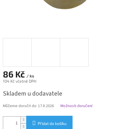
86 Kč
/ ks
104 Kč včetně DPH
Měrná
Skladem u dodavatele
cena:
Můžeme doručit do:
17.8.2026
Možnosti doručení
Přidat do košíku