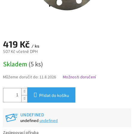
419 Kč
/ ks
507 Kč včetně DPH
Měrná
Skladem
(5 ks)
cena:
Můžeme doručit do:
11.8.2026
Možnosti doručení
Přidat do košíku
UNDEFINED
undefined
undefined
Zaslepovací příruba