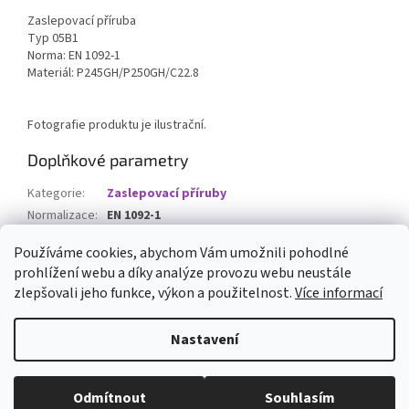
Zaslepovací příruba
Typ 05B1
Norma: EN 1092-1
Materiál: P245GH/P250GH/C22.8
Fotografie produktu je ilustrační.
Doplňkové parametry
Kategorie
:
Zaslepovací příruby
Normalizace
:
EN 1092-1
Materiál
:
P245GH/P250GH/C22.8
Používáme cookies, abychom Vám umožnili pohodlné
prohlížení webu a díky analýze provozu webu neustále
Z
zlepšovali jeho funkce, výkon a použitelnost.
Více informací
á
Vytvořil Shoptet
p
Nastavení
a
t
Copyright 2026
ARMATURYOSTRAVA.CZ
. Všechna práva vyhrazena.
í
Odmítnout
Souhlasím
Upravit nastavení cookies