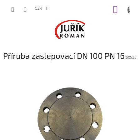
Přejít
NÁKUP
na
CZK
obsah
KOŠÍK
Příruba zaslepovací DN 100 PN 16
60515