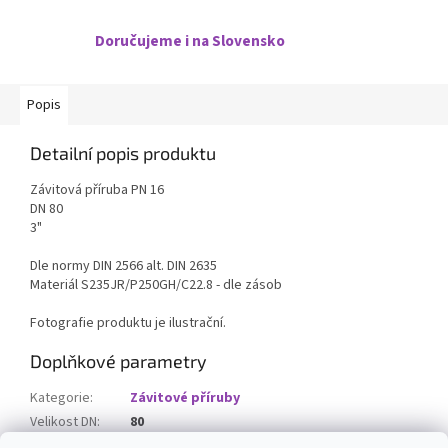
Doručujeme i na Slovensko
Popis
Detailní popis produktu
Závitová příruba PN 16
DN 80
3"
Dle normy DIN 2566 alt. DIN 2635
Materiál S235JR/P250GH/C22.8 - dle zásob
Fotografie produktu je ilustrační.
Doplňkové parametry
Kategorie
:
Závitové příruby
Velikost DN
:
80
Velikost závitu
:
3"