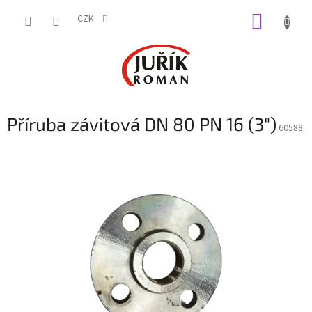
Přejít
NÁKUP
na
CZK
obsah
KOŠÍK
Příruba závitová DN 80 PN 16 (3")
60588