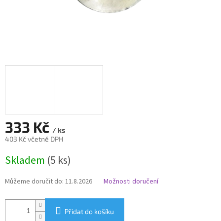
333 Kč
/ ks
403 Kč včetně DPH
Měrná
Skladem
(5 ks)
cena:
Můžeme doručit do:
11.8.2026
Možnosti doručení
Přidat do košíku