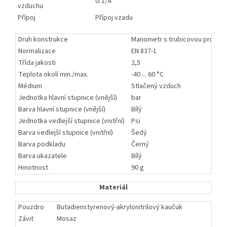
G 1/4
vzduchu
Přípoj
Přípoj vzadu
Druh konstrukce
Manometr s trubicovou pružino
Normalizace
EN 837-1
Třída jakosti
2,5
Teplota okolí min./max.
-40 ... 60 °C
Médium
Stlačený vzduch
Jednotka hlavní stupnice (vnější)
bar
Barva hlavní stupnice (vnější)
Bílý
Jednotka vedlejší stupnice (vnitřní)
Psi
Barva vedlejší stupnice (vnitřní)
Šedý
Barva podkladu
Černý
Barva ukazatele
Bílý
Hmotnost
90 g
Materiál
Pouzdro
Butadienstyrenový-akrylonitrilový kaučuk
Závit
Mosaz