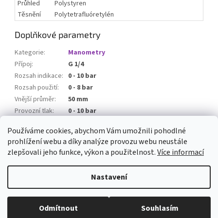
Průhled
Polystyren
Těsnění
Polytetrafluóretylén
Doplňkové parametry
Kategorie
:
Manometry
Přípoj
:
G 1/4
Rozsah indikace
:
0 - 10 bar
Rozsah použití
:
0 - 8 bar
Vnější průměr
:
50 mm
Provozní tlak
:
0 - 10 bar
Dílek stupnice
:
0,2
Používáme cookies, abychom Vám umožnili pohodlné
prohlížení webu a díky analýze provozu webu neustále
Z
zlepšovali jeho funkce, výkon a použitelnost.
Více informací
á
Vytvořil Shoptet
p
Nastavení
a
t
Copyright 2026
ARMATURYOSTRAVA.CZ
. Všechna práva vyhrazena.
í
Odmítnout
Souhlasím
Upravit nastavení cookies