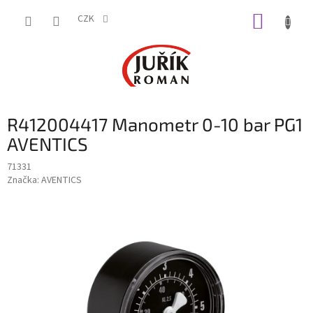
Přejít
NÁKUP
na
CZK
obsah
KOŠÍK
R412004417 Manometr 0-10 bar PG1
AVENTICS
71331
Značka:
AVENTICS