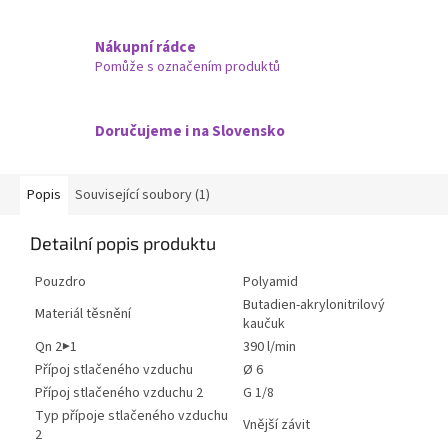
Nákupní rádce
Pomůže s označením produktů
Doručujeme i na Slovensko
Popis
Související soubory (1)
Detailní popis produktu
Pouzdro
Polyamid
Butadien-akrylonitrilový
Materiál těsnění
kaučuk
Qn 2▶1
390 l/min
Přípoj stlačeného vzduchu
Ø 6
Přípoj stlačeného vzduchu 2
G 1/8
Typ přípoje stlačeného vzduchu
Vnější závit
2