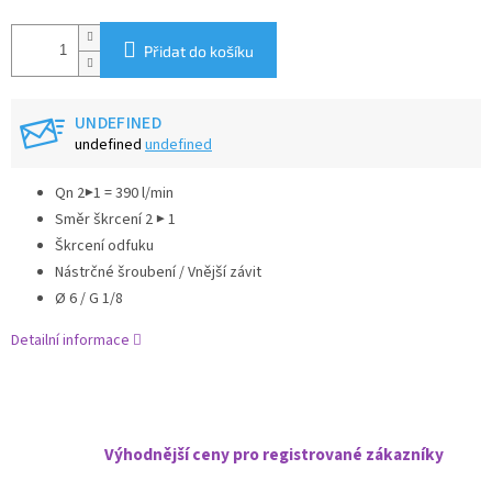
Přidat do košíku
UNDEFINED
undefined
undefined
Qn 2▶1 = 390 l/min
Směr škrcení 2 ▶ 1
Škrcení odfuku
Nástrčné šroubení / Vnější závit
Ø 6 / G 1/8
Detailní informace
Výhodnější ceny pro registrované zákazníky