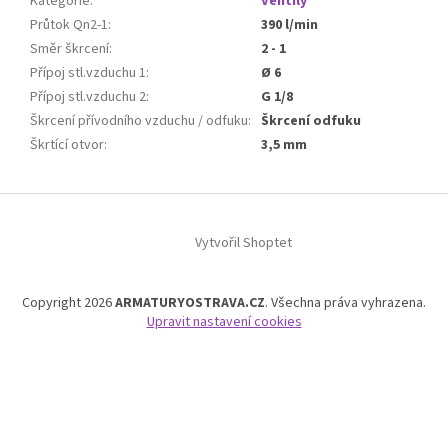
Kategorie
:
Ventily
Průtok Qn2-1
:
390 l/min
Směr škrcení
:
2 - 1
Přípoj stl.vzduchu 1
:
Ø 6
Přípoj stl.vzduchu 2
:
G 1/8
Škrcení přívodního vzduchu / odfuku
:
Škrcení odfuku
Škrtící otvor
:
3,5 mm
Z
á
Vytvořil Shoptet
p
a
t
Copyright 2026
ARMATURYOSTRAVA.CZ
. Všechna práva vyhrazena.
í
Upravit nastavení cookies