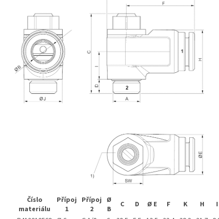
Číslo
Přípoj
Přípoj
Ø
C
D
Ø E
F
K
H
I
materiálu
1
2
B