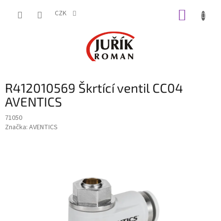
Přejít
NÁKUP
na
CZK
obsah
KOŠÍK
R412010569 Škrtící ventil CC04
AVENTICS
71050
Značka:
AVENTICS