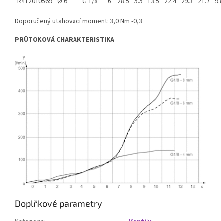
R412010569
Ø 6
G 1/8
6
28.5
5.5
13.5
22.4
29.3
21.7
9.
Doporučený utahovací moment: 3,0 Nm -0,3
PRŮTOKOVÁ CHARAKTERISTIKA
Doplňkové parametry