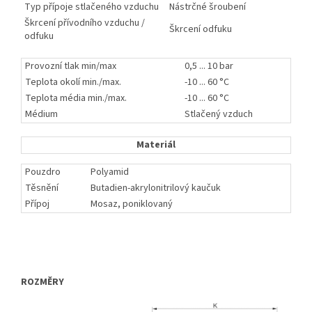
Typ přípoje stlačeného vzduchu
Nástrčné šroubení
Škrcení přívodního vzduchu /
Škrcení odfuku
odfuku
Provozní tlak min/max
0,5 ... 10 bar
Teplota okolí min./max.
-10 ... 60 °C
Teplota média min./max.
-10 ... 60 °C
Médium
Stlačený vzduch
Materiál
Pouzdro
Polyamid
Těsnění
Butadien-akrylonitrilový kaučuk
Přípoj
Mosaz, poniklovaný
ROZMĚRY