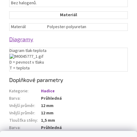
Bez halogenů.
Materiál
Materiál
Polyester-polyuretan
Diagramy
Diagram tlak-teplota
D = pevnost v tlaku
T = teplota
Doplňkové parametry
Kategorie
:
Hadice
Barva
:
Průhledná
Vnější průměr
:
12 mm
Vnější průměr
:
12 mm
Tloušťka stěny
:
1,5 mm
Barva
:
Průhledná
Délka
:
50 m