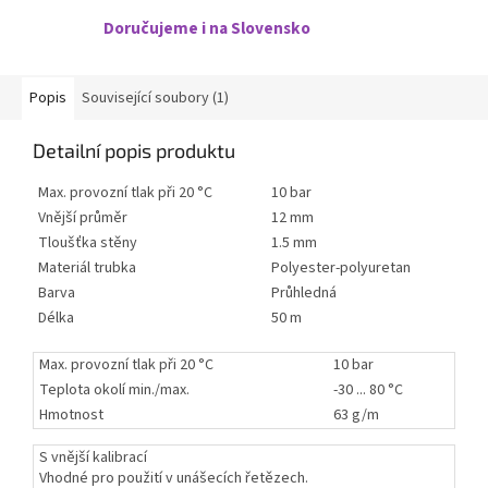
Doručujeme i na Slovensko
Popis
Související soubory (1)
Detailní popis produktu
Max. provozní tlak při 20 °C
10 bar
Vnější průměr
12 mm
Tloušťka stěny
1.5 mm
Materiál trubka
Polyester-polyuretan
Barva
Průhledná
Délka
50 m
Max. provozní tlak při 20 °C
10 bar
Teplota okolí min./max.
-30 ... 80 °C
Hmotnost
63 g/m
S vnější kalibrací
Vhodné pro použití v unášecích řetězech.