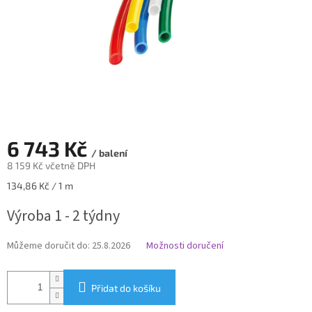
6 743 Kč
/ balení
8 159 Kč včetně DPH
Měrná
134,86 Kč / 1 m
cena:
Výroba 1 - 2 týdny
Můžeme doručit do:
25.8.2026
Možnosti doručení
Přidat do košíku