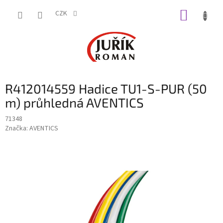
Přejít
NÁKUP
na
CZK
obsah
KOŠÍK
R412014559 Hadice TU1-S-PUR (50
m) průhledná AVENTICS
71348
Značka:
AVENTICS