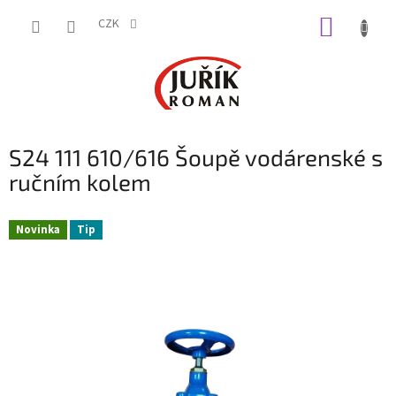
Přejít
NÁKUP
na
CZK
obsah
KOŠÍK
S24 111 610/616 Šoupě vodárenské s
ručním kolem
Novinka
Tip