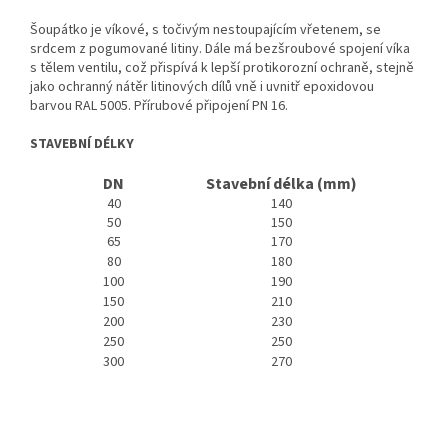
Šoupátko je víkové, s točivým nestoupajícím vřetenem, se
srdcem z pogumované litiny. Dále má bezšroubové spojení víka
s tělem ventilu, což přispívá k lepší protikorozní ochraně, stejně
jako ochranný nátěr litinových dílů vně i uvnitř epoxidovou
barvou RAL 5005. Přírubové připojení PN 16.
STAVEBNÍ DÉLKY
DN
Stavební délka (mm)
40
140
50
150
65
170
80
180
100
190
150
210
200
230
250
250
300
270