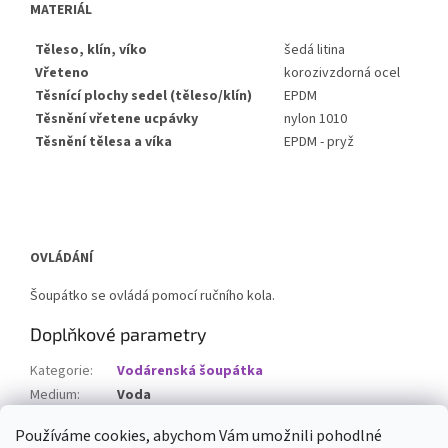
MATERIÁL
Těleso, klín, víko
šedá litina
Vřeteno
korozivzdorná ocel
Těsnící plochy sedel (těleso/klín)
EPDM
Těsnění vřetene ucpávky
nylon 1010
Těsnění tělesa a víka
EPDM - pryž
OVLÁDÁNÍ
Šoupátko se ovládá pomocí ručního kola.
Doplňkové parametry
Kategorie
:
Vodárenská šoupátka
Medium
:
Voda
Teplota max
:
80°C
Používáme cookies, abychom Vám umožnili pohodlné