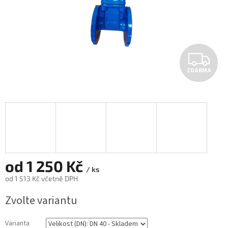
Z
ZDARMA
D
A
R
M
A
od
1 250 Kč
/ ks
od
1 513 Kč
včetně DPH
Měrná
Zvolte variantu
cena:
Varianta