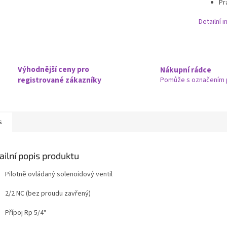
Pr
Detailní 
Výhodnější ceny pro
Nákupní rádce
registrované zákazníky
Pomůže s označením 
s
ailní popis produktu
Pilotně ovládaný solenoidový ventil
2/2 NC (bez proudu zavřený)
Přípoj Rp 5/4"