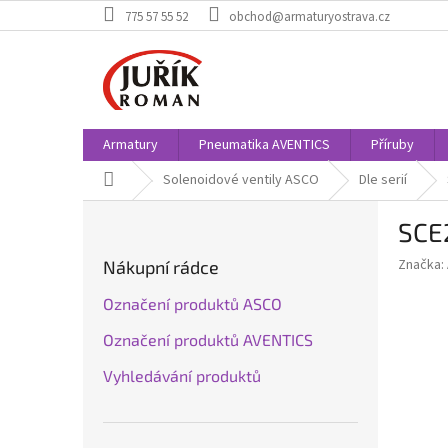
Přejít
775 57 55 52
obchod@armaturyostrava.cz
na
obsah
Armatury
Pneumatika AVENTICS
Příruby
Domů
Solenoidové ventily ASCO
Dle serií
P
SCE2
o
s
Značka:
Nákupní rádce
t
r
Označení produktů ASCO
a
Označení produktů AVENTICS
n
n
Vyhledávání produktů
í
p
a