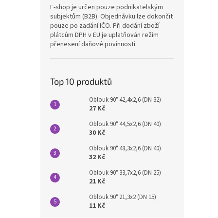
E-shop je určen pouze podnikatelským
subjektům (B2B). Objednávku lze dokončit
pouze po zadání IČO. Při dodání zboží
plátcům DPH v EU je uplatňován režim
přenesení daňové povinnosti.
Top 10 produktů
Oblouk 90° 42,4x2,6 (DN 32)
27 Kč
Oblouk 90° 44,5x2,6 (DN 40)
30 Kč
Oblouk 90° 48,3x2,6 (DN 40)
32 Kč
Oblouk 90° 33,7x2,6 (DN 25)
21 Kč
Oblouk 90° 21,3x2 (DN 15)
11 Kč