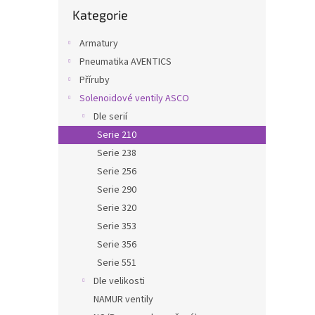
Přeskočit
n
Kategorie
kategorie
e
l
Armatury
Pneumatika AVENTICS
Příruby
Solenoidové ventily ASCO
Dle serií
Serie 210
Serie 238
Serie 256
Serie 290
Serie 320
Serie 353
Serie 356
Serie 551
Dle velikosti
NAMUR ventily