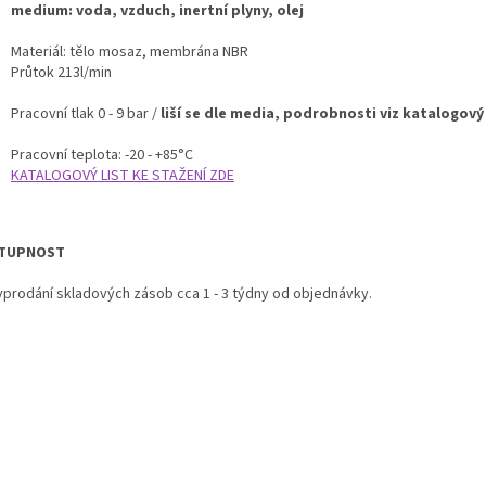
medium: voda, vzduch, inertní plyny, olej
Materiál: tělo mosaz, membrána NBR
Průtok 213l/min
Pracovní tlak 0 - 9 bar /
liší se dle media, podrobnosti viz katalogový 
Pracovní teplota: -20 - +85°C
KATALOGOVÝ LIST KE STAŽENÍ ZDE
TUPNOST
vyprodání skladových zásob cca 1 - 3 týdny od objednávky.