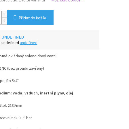
oručit do:
Zvolte variantu
Možnosti doručení
Přidat do košíku
UNDEFINED
undefined
undefined
lotně ovládaný solenoidový ventil
2 NC (bez proudu zavřený)
ípoj Rp 5/4"
dium: voda, vzduch, inertní plyny, olej
ůtok 213l/min
acovní tlak 0 - 9 bar