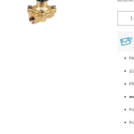
Můžeme d
Pi
2/
Př
me
Pr
Pr