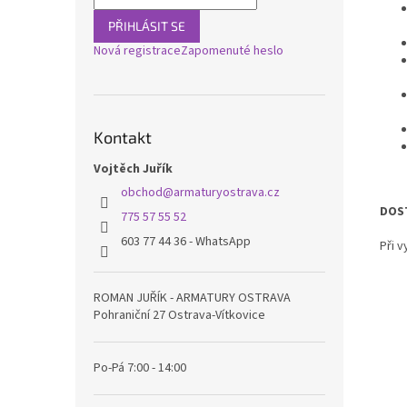
PŘIHLÁSIT SE
Nová registrace
Zapomenuté heslo
Kontakt
Vojtěch Juřík
obchod
@
armaturyostrava.cz
DOS
775 57 55 52
603 77 44 36 - WhatsApp
Při 
ROMAN JUŘÍK - ARMATURY OSTRAVA
Pohraniční 27 Ostrava-Vítkovice
Po-Pá 7:00 - 14:00