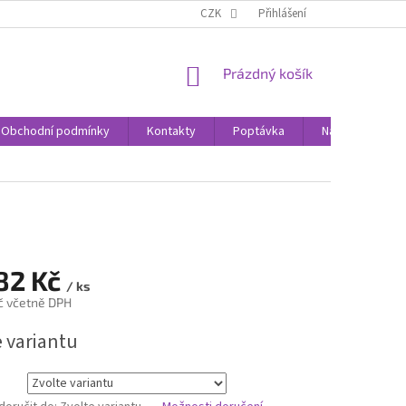
CZK
Přihlášení
NÁKUPNÍ
Prázdný košík
KOŠÍK
Obchodní podmínky
Kontakty
Poptávka
Nákupní rádce
782 Kč
/ ks
č včetně DPH
e variantu