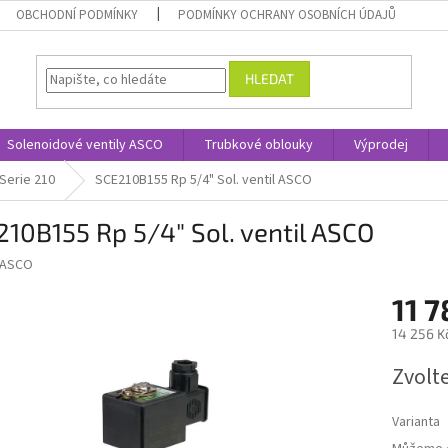
OBCHODNÍ PODMÍNKY
PODMÍNKY OCHRANY OSOBNÍCH ÚDAJŮ
HLEDAT
Solenoidové ventily ASCO
Trubkové oblouky
Výprodej
Serie 210
SCE210B155 Rp 5/4" Sol. ventil ASCO
10B155 Rp 5/4" Sol. ventil ASCO
ASCO
11 
14 256 K
Měrná
Zvolt
cena:
Varianta