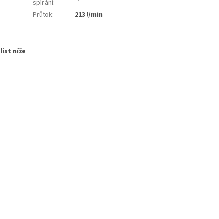
spínání
:
Průtok
:
213 l/min
list níže