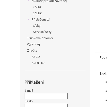
NC (Bez proudu zavřené)
2/2 NC
3/2 NC
Příslušenství
Cívky
Servisní sety
Trubkové oblouky
Výprodej
Značky
ASCO
Popi
AVENTICS
Det
Přihlášení
E-mail
Heslo