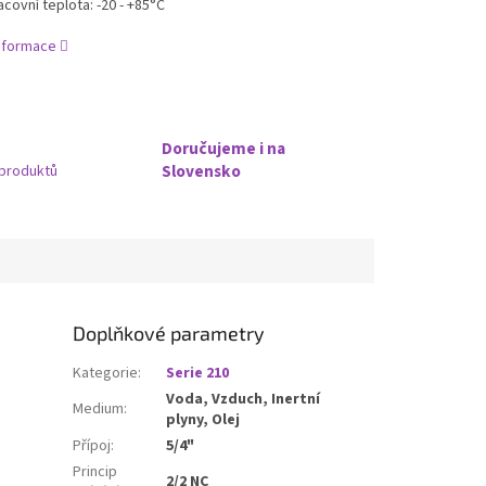
acovní teplota: -20 - +85°C
informace
Doručujeme i na
Slovensko
produktů
Doplňkové parametry
Kategorie
:
Serie 210
Voda, Vzduch, Inertní
Medium
:
plyny, Olej
Přípoj
:
5/4"
Princip
2/2 NC