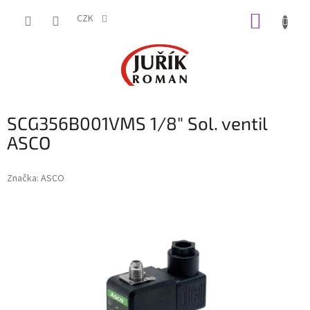
Přejít
NÁKUP
na
CZK
obsah
KOŠÍK
SCG356B001VMS 1/8" Sol. ventil
ASCO
Značka:
ASCO