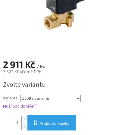
2 911 Kč
/ ks
3 522 Kč včetně DPH
Měrná
Zvolte variantu
cena:
Varianta
Možnosti doručení
Přidat do košíku