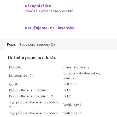
Nákupní rádce
Pomůže s označením produktů
Doručujeme i na Slovensko
Popis
Související soubory (1)
Detailní popis produktu
Pouzdro
Hliník, eloxovaný
Butadien-akrylonitrilový
Materiál těsnění
kaučuk
Qn 2▶1
568 l/min
Přípoj stlačeného vzduchu
G 1/4
Přípoj stlačeného vzduchu 2
G 1/4
Typ přípoje stlačeného vzduchu
Vnější závit
2
Typ přípoje stlačeného vzduchu
Vnitřní závit