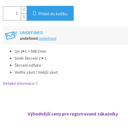
Přidat do košíku
UNDEFINED
undefined
undefined
Qn 2▶1 = 568 l/min
Směr škrcení 2 ▶ 1
Škrcení odfuku
Vnitřní závit / Vnější závit
Detailní informace
Výhodnější ceny pro registrované zákazníky