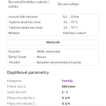
Škrcení přívodního vzduchu /
Škrcení odfuku
odfuku
rovozní tlak min/max
0,5 ... 10 bar
Teplota okolí min./max.
-10 ... 70 °C
Teplota média min./max.
-10 ... 70 °C
Médium
Stlačený vzduch
Materiál
Pouzdro
Hliník, eloxovaný
Škrticí šroub
Mosaz
Těsnění
Butadien-akrylonitrilový kaučuk
Doplňkové parametry
Kategorie
:
Ventily
Průtok Qn2-1
:
568 l/min
Směr škrcení
:
2 - 1
Přípoj stl.vzduchu 1
:
G 1/4
Přípoj stl.vzduchu 2
:
G 1/4