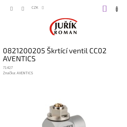
Přejít
NÁKUP
na
CZK
obsah
KOŠÍK
0821200205 Škrtící ventil CC02
AVENTICS
71427
Značka:
AVENTICS