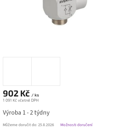
902 Kč
/ ks
1 091 Kč včetně DPH
Měrná
Výroba 1 - 2 týdny
cena:
Můžeme doručit do:
25.8.2026
Možnosti doručení