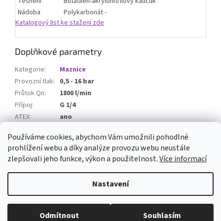
Těsnění
Butadien-akrylonitrilový kaučuk
Nádoba
Polykarbonát -
Katalogový list ke stažení zde
Doplňkové parametry
Kategorie
:
Maznice
Provozní tlak
:
0,5 - 16 bar
Průtok Qn
:
1800 l/min
Přípoj
:
G 1/4
ATEX
:
ano
Nádoba
:
Polykarbonát
Používáme cookies, abychom Vám umožnili pohodlné
prohlížení webu a díky analýze provozu webu neustále
Z
zlepšovali jeho funkce, výkon a použitelnost.
Více informací
á
Vytvořil Shoptet
p
Nastavení
a
t
Copyright 2026
ARMATURYOSTRAVA.CZ
. Všechna práva vyhrazena.
í
Odmítnout
Souhlasím
Upravit nastavení cookies