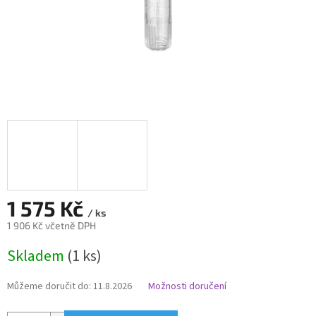
1 575 Kč
/ ks
1 906 Kč včetně DPH
Měrná
Skladem
(1 ks)
cena:
Můžeme doručit do:
11.8.2026
Možnosti doručení