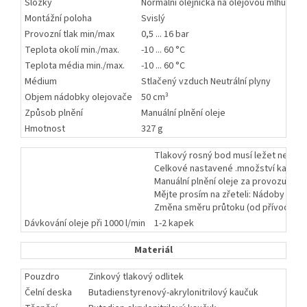
Složky
Normální olejnička na olejovou mlhu
Montážní poloha
Svislý
Provozní tlak min/max
0,5 ... 16 bar
Teplota okolí min./max.
-10 ... 60 °C
Teplota média min./max.
-10 ... 60 °C
Médium
Stlačený vzduch Neutrální plyny
Objem nádobky olejovače
50 cm³
Způsob plnění
Manuální plnění oleje
Hmotnost
327 g
Tlakový rosný bod musí ležet nejméně 
Celkové nastavené .množství kapek 
Manuální plnění oleje za provozu je 
Mějte prosím na zřeteli: Nádoby z pol
Změna směru průtoku (od přívodu stl
Dávkování oleje při 1000 l/min
1-2 kapek
Materiál
Pouzdro
Zinkový tlakový odlitek
Čelní deska
Butadienstyrenový-akrylonitrilový kaučuk