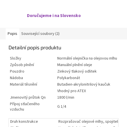
Doručujeme i na Slovensko
Popis
Související soubory (2)
Detailní popis produktu
Složky
Normální olejnička na olejovou mlhu
Způsob plnění
Manuální plnění oleje
Pouzdro
Zinkový tlakový odlitek
Nádoba
Polykarbonát
Materiál těsnění
Butadien-akrylonitrilový kaučuk
Vhodný pro ATEX
Jmenovitý průtok Qn
1800 l/min
Přípoj stlačeného
G 1/4
vzduchu
Druh konstrukce
Rozprašovač olejové mlhy, spojitelné d