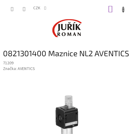
Přejít
NÁKUP
na
CZK
obsah
KOŠÍK
0821301400 Maznice NL2 AVENTICS
71209
Značka:
AVENTICS