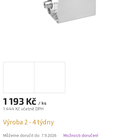
1 193 Kč
/ ks
1 444 Kč včetně DPH
Měrná
Výroba 2 - 4 týdny
cena:
Můžeme doručit do:
7.9.2026
Možnosti doručení