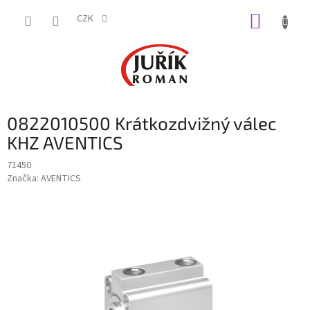
Přejít
NÁKUP
na
CZK
obsah
KOŠÍK
0822010500 Krátkozdvižný válec
KHZ AVENTICS
71450
Značka:
AVENTICS