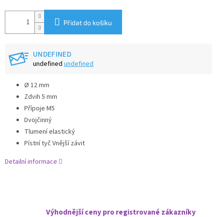
Přidat do košíku
UNDEFINED
undefined
undefined
Ø 12 mm
Zdvih 5 mm
Přípoje M5
Dvojčinný
Tlumení elastický
Pístní tyč Vnější závit
Detailní informace
Výhodnější ceny pro registrované zákazníky