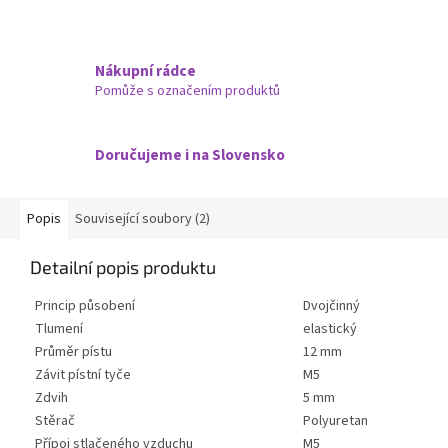
Nákupní rádce
Pomůže s označením produktů
Doručujeme i na Slovensko
Popis
Související soubory (2)
Detailní popis produktu
Princip působení
Dvojčinný
Tlumení
elastický
Průměr pístu
12 mm
Závit pístní tyče
M5
Zdvih
5 mm
Stěrač
Polyuretan
Přípoj stlačeného vzduchu
M5