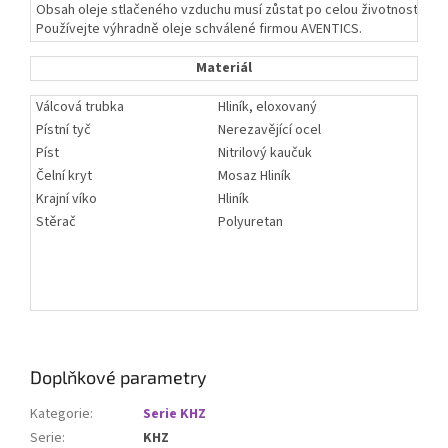
Obsah oleje stlačeného vzduchu musí zůstat po celou životnost kons
Používejte výhradně oleje schválené firmou AVENTICS.
Materiál
Válcová trubka
Hliník, eloxovaný
Pístní tyč
Nerezavějící ocel
Píst
Nitrilový kaučuk
Čelní kryt
Mosaz Hliník
Krajní víko
Hliník
Stěrač
Polyuretan
Doplňkové parametry
Kategorie
:
Serie KHZ
Serie
:
KHZ