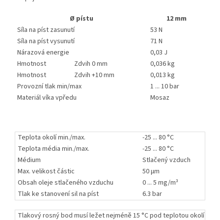
Ø pístu
12 mm
Síla na píst zasunutí
53 N
Síla na píst vysunutí
71 N
Nárazová energie
0,03 J
Hmotnost
Zdvih 0 mm
0,036 kg
Hmotnost
Zdvih +10 mm
0,013 kg
Provozní tlak min/max
1 ... 10 bar
Materiál víka vpředu
Mosaz
Teplota okolí min./max.
-25 ... 80 °C
Teplota média min./max.
-25 ... 80 °C
Médium
Stlačený vzduch
Max. velikost částic
50 µm
Obsah oleje stlačeného vzduchu
0 ... 5 mg/m³
Tlak ke stanovení sil na píst
6.3 bar
Tlakový rosný bod musí ležet nejméně 15 °C pod teplotou okolí a média