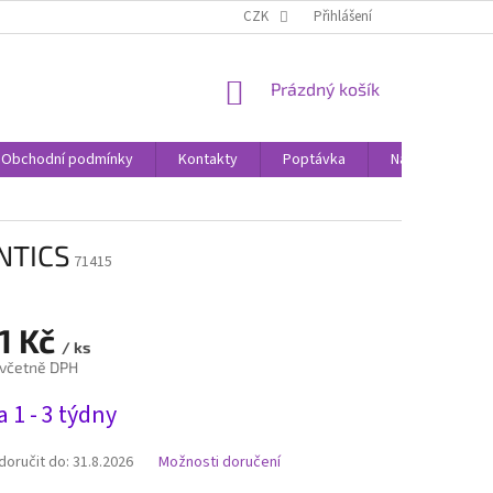
CZK
Přihlášení
NÁKUPNÍ
Prázdný košík
KOŠÍK
Obchodní podmínky
Kontakty
Poptávka
Nákupní rádce
NTICS
71415
1 Kč
/ ks
 včetně DPH
 1 - 3 týdny
oručit do:
31.8.2026
Možnosti doručení