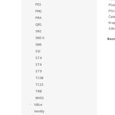
PE5
Píst
Pís
PM1
Čeln
PRA
Kraj
QR1
Stě
SN2
SN5-X
Roz
SN6
SSI
ST4
ST6
ST9
TC08
TC15
TRB
WV02
Válce
Ventily