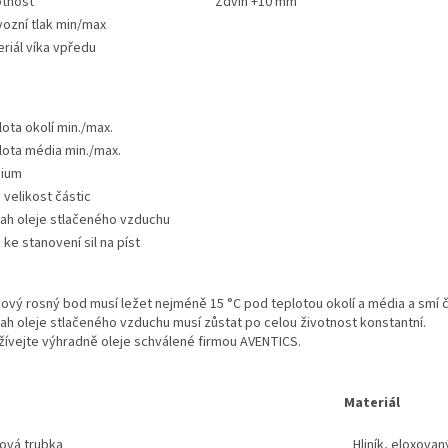
tnost
Zdvih +10 mm
ozní tlak min/max
riál víka vpředu
ota okolí min./max.
lota média min./max.
ium
 velikost částic
ah oleje stlačeného vzduchu
 ke stanovení sil na píst
ový rosný bod musí ležet nejméně 15 °C pod teplotou okolí a média a smí čin
h oleje stlačeného vzduchu musí zůstat po celou životnost konstantní.
žívejte výhradně oleje schválené firmou AVENTICS.
Materiál
cová trubka
Hliník, eloxovan