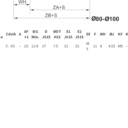
AF
BG
D
ØDT
E1
E2
Zdvih
A
EE
F
ØH
ØJ
KF
tu
+1
Min.
JS15
H13
JS15
JS15
M
5 - 50
–
10
13.6
37
7.5
32
32
11
8
4.55
M5
–
5