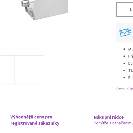
Ø 
Př
Dv
Tl
Pís
Detailní 
Výhodnější ceny pro
Nákupní rádce
registrované zákazníky
Pomůže s označením 