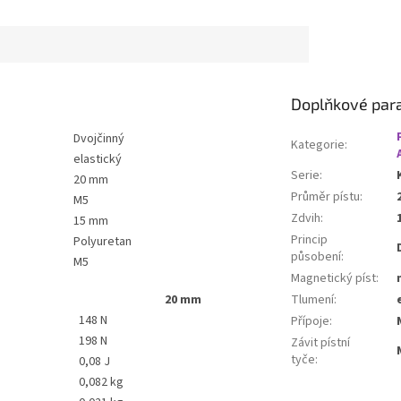
Doplňkové par
Dvojčinný
Kategorie
:
elastický
Serie
:
20 mm
Průměr pístu
:
M5
Zdvih
:
15 mm
Princip
Polyuretan
působení
:
M5
Magnetický píst
:
20 mm
Tlumení
:
148 N
Přípoje
:
198 N
Závit pístní
tyče
:
0,08 J
0,082 kg