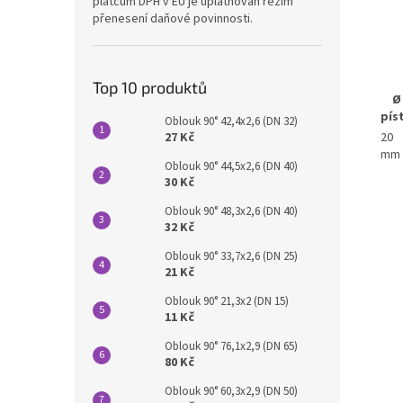
plátcům DPH v EU je uplatňován režim
přenesení daňové povinnosti.
Top 10 produktů
Ø
pís
Oblouk 90° 42,4x2,6 (DN 32)
27 Kč
20
mm
Oblouk 90° 44,5x2,6 (DN 40)
30 Kč
Oblouk 90° 48,3x2,6 (DN 40)
32 Kč
Oblouk 90° 33,7x2,6 (DN 25)
21 Kč
Oblouk 90° 21,3x2 (DN 15)
11 Kč
Oblouk 90° 76,1x2,9 (DN 65)
80 Kč
Oblouk 90° 60,3x2,9 (DN 50)