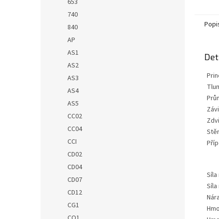
653
740
Popi
840
AP
AS1
Det
AS2
Prin
AS3
Tlu
AS4
Prů
AS5
Závi
CC02
Zdv
CC04
Stě
CCI
Pří
CD02
CD04
Síla
CD07
Síla
CD12
Nár
CG1
Hmo
CO1