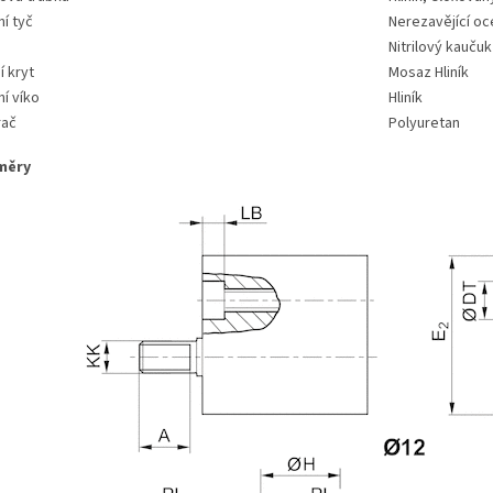
ní tyč
Nerezavějící oc
t
Nitrilový kaučuk
í kryt
Mosaz Hliník
ní víko
Hliník
rač
Polyuretan
měry