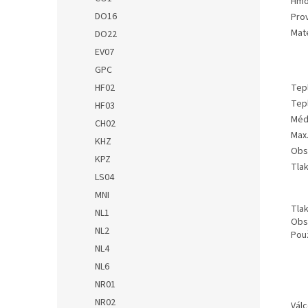
Hmo
DO16
Prov
Mate
DO22
EV07
GPC
HF02
Tepl
Tep
HF03
Méd
CH02
Max.
KHZ
Obs
KPZ
Tlak
LS04
MNI
Tlak
NL1
Obsa
NL2
Pou
NL4
NL6
NR01
NR02
Vál