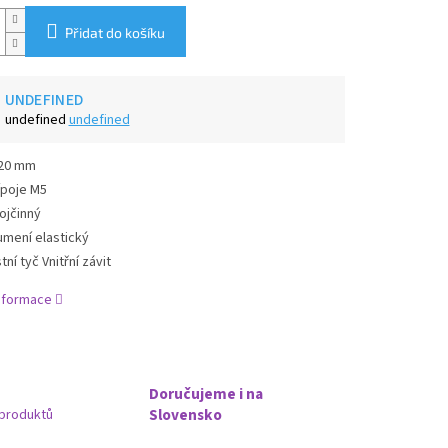
Přidat do košíku
UNDEFINED
undefined
undefined
20 mm
ípoje M5
ojčinný
umení elastický
tní tyč Vnitřní závit
informace
Doručujeme i na
Slovensko
produktů