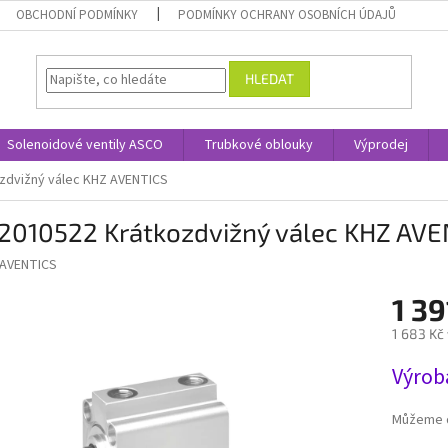
OBCHODNÍ PODMÍNKY
PODMÍNKY OCHRANY OSOBNÍCH ÚDAJŮ
HLEDAT
Solenoidové ventily ASCO
Trubkové oblouky
Výprodej
zdvižný válec KHZ AVENTICS
2010522 Krátkozdvižný válec KHZ AVE
AVENTICS
1 39
1 683 Kč
Měrná
Výroba
cena:
Můžeme d