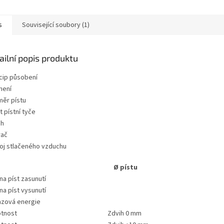
s
Související soubory (1)
ailní popis produktu
cip působení
mení
měr pístu
t pístní tyče
ih
rač
poj stlačeného vzduchu
Ø pístu
 na píst zasunutí
 na píst vysunutí
azová energie
tnost
Zdvih 0 mm