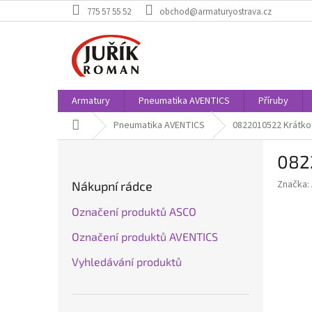
Přejít
775 57 55 52
obchod@armaturyostrava.cz
na
obsah
Armatury
Pneumatika AVENTICS
Příruby
Domů
Pneumatika AVENTICS
0822010522 Krátko
P
082
o
s
Značka:
Nákupní rádce
t
r
Označení produktů ASCO
a
Označení produktů AVENTICS
n
n
Vyhledávání produktů
í
p
a