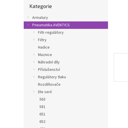
Přeskočit
n
Kategorie
kategorie
e
l
Armatury
Pneumatika AVENTICS
Filtr-regulátory
Filtry
Hadice
Maznice
Náhradní díly
Příslušenství
Regulátory tlaku
Rozdělovače
Dle serií
563
581
651
652