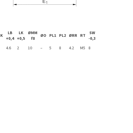
LB
LK
ØMM
SW
KK
ØO
PL1
PL2
ØRR
RT
TG1
TG2
U
W
+0,4
+0,5
f8
-0,3
22
22
16
4.6
2
10
–
5
8
4.2
M5
8
11
±0,2
±0,2
±0,