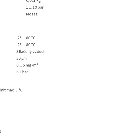
0,021 kg
1 ... 10 bar
Mosaz
-25 ... 80 °C
-25 ... 80 °C
Stlačený vzduch
50 µm
0 ... 5 mg/m³
6.3 bar
it max. 3 °C .
ý