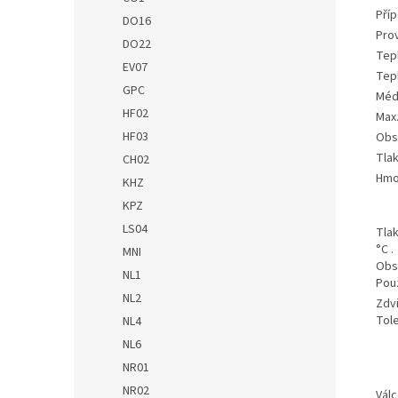
Pří
DO16
Pro
DO22
Tepl
EV07
Tep
GPC
Méd
HF02
Max.
HF03
Obs
Tlak
CH02
Hmo
KHZ
KPZ
LS04
Tlak
°C .
MNI
Obsa
NL1
Pou
NL2
Zdvi
Tole
NL4
NL6
NR01
NR02
Vál