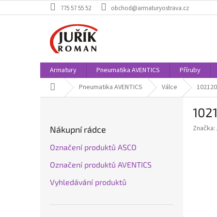
Přejít
775 57 55 52
obchod@armaturyostrava.cz
na
obsah
Armatury
Pneumatika AVENTICS
Příruby
Domů
Pneumatika AVENTICS
Válce
102120
P
102
o
s
Značka:
Nákupní rádce
t
r
Označení produktů ASCO
a
Označení produktů AVENTICS
n
n
Vyhledávání produktů
í
p
a