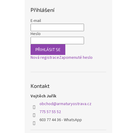
Přihlášení
E-mail
Heslo
PŘIHLÁSIT SE
Nová registrace
Zapomenuté heslo
Kontakt
Vojtěch Juřík
obchod
@
armaturyostrava.cz
775 57 55 52
603 77 44 36 - WhatsApp