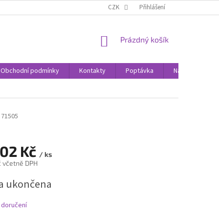
CZK
Přihlášení
NÁKUPNÍ
Prázdný košík
KOŠÍK
Obchodní podmínky
Kontakty
Poptávka
Nákupní rádce
71505
002 Kč
/ ks
č včetně DPH
a ukončena
 doručení