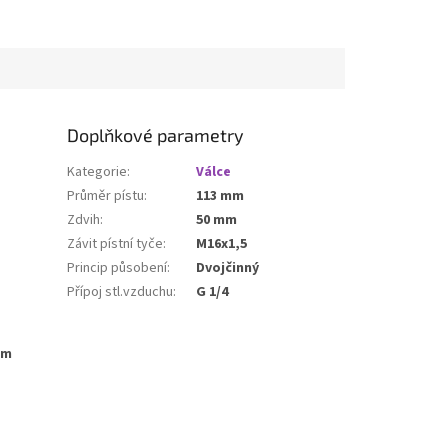
Doplňkové parametry
Kategorie
:
Válce
Průměr pístu
:
113 mm
Zdvih
:
50 mm
Závit pístní tyče
:
M16x1,5
Princip působení
:
Dvojčinný
Přípoj stl.vzduchu
:
G 1/4
mm