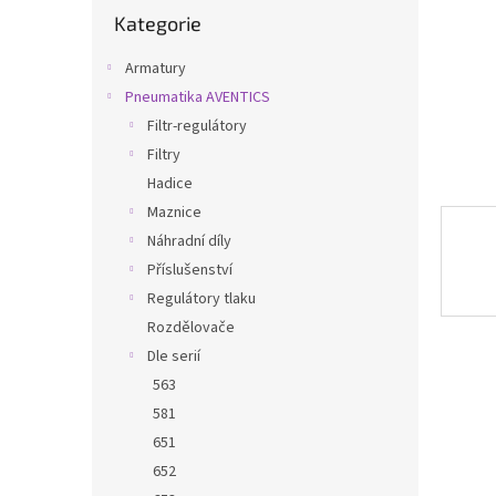
Přeskočit
n
Kategorie
kategorie
e
l
Armatury
Pneumatika AVENTICS
Filtr-regulátory
Filtry
Hadice
Maznice
Náhradní díly
Příslušenství
Regulátory tlaku
Rozdělovače
Dle serií
563
581
651
652