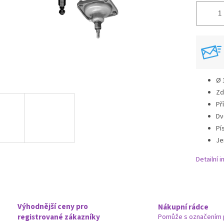
Ø 
Zd
Př
Dv
Pís
Je
Detailní 
Výhodnější ceny pro
Nákupní rádce
registrované zákazníky
Pomůže s označením 