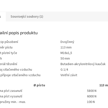
s
Související soubory (1)
ailní popis produktu
cip působení
Dvojčinný
měr pístu
113 mm
t pístní tyče
M16x1,5
ih
50 mm
riál těsnění
Butadien-akrylonitrilový kaučuk
poj stlačeného vzduchu
G 1/4
 přípoje stlačeného vzduchu
Vnitřní závit
Ø pístu
113 
 na píst zasunutí
5800 N
 na píst vysunutí
6000 N
 pružiny min. - max.
100 N