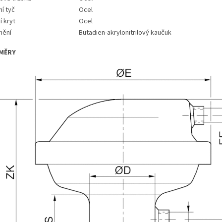
ní tyč
Ocel
í kryt
Ocel
nění
Butadien-akrylonitrilový kaučuk
MĚRY