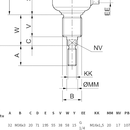
Ø
A
B
C
D
E
S
V
W
Y
EE
KK
MM
NV
PB
tu
G
32
M36x3
20
71
195
55
38
58
15
M16x1,5
20
17
107
1/4