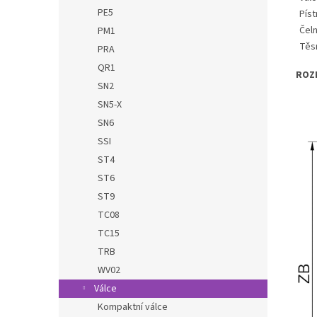
PE5
Píst
Čeln
PM1
Těs
PRA
QR1
ROZ
SN2
SN5-X
SN6
SSI
ST4
ST6
ST9
TC08
TC15
TRB
WV02
Válce
Kompaktní válce