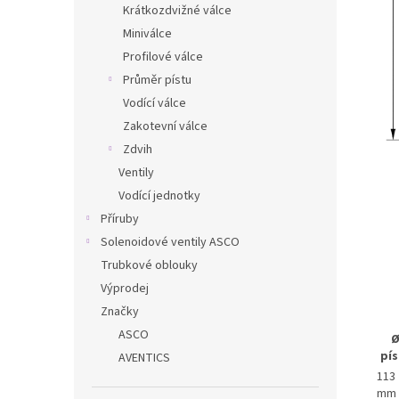
Krátkozdvižné válce
Miniválce
Profilové válce
Průměr pístu
Vodící válce
Zakotevní válce
Zdvih
Ventily
Vodící jednotky
Příruby
Solenoidové ventily ASCO
Trubkové oblouky
Výprodej
Značky
ASCO
pís
AVENTICS
113
mm