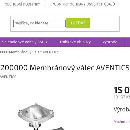
OBCHODNÍ PODMÍNKY
PODMÍNKY OCHRANY OSOBNÍCH ÚDAJŮ
HLEDAT
Solenoidové ventily ASCO
Trubkové oblouky
Výprodej
0000 Membránový válec AVENTICS
1200000 Membránový válec AVENTICS
AVENTICS
15 
18 152 K
Měrná
Výrob
cena:
Možnosti