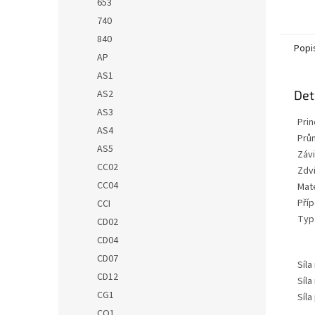
653
740
840
Popi
AP
AS1
AS2
Det
AS3
Prin
AS4
Prů
AS5
Závi
CC02
Zdv
CC04
Mate
Pří
CCI
Typ
CD02
CD04
CD07
Síla
CD12
Síla
CG1
Síla
CO1