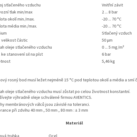
poj stlačeného vzduchu
Vnitřní závit
vozní tlak min/max
2 ... 8 bar
ota okolí min./max.
-20 ... 70 °C
lota média min./max.
-20 ... 70 °C
ium
Stlačený vzduch
 velikost částic
50 µm
ah oleje stlačeného vzduchu
0 ... 5 mg/m³
 ke stanovení sil na píst
6 bar
tnost
5,46 kg
ový rosný bod musí ležet nejméně 15 °C pod teplotou okolí a média a smí či
h oleje stlačeného vzduchu musí zůstat po celou životnost konstantní.
žívejte výhradně oleje schválené firmou AVENTICS.
hy membránových válců jsou závislé na toleranci.
rance při zdvihu 40 mm , 50 mm , 80 mm : ± 3 mm
Materiál
cová trubka
Ocel