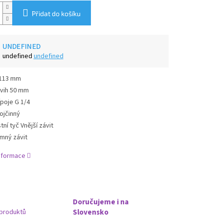
Přidat do košíku
UNDEFINED
undefined
undefined
113 mm
vih 50 mm
ípoje G 1/4
ojčinný
tní tyč Vnější závit
mný závit
informace
Doručujeme i na
Slovensko
produktů