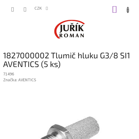
Přejít
NÁKUP
na
CZK
obsah
KOŠÍK
1827000002 Tlumič hluku G3/8 SI1
AVENTICS (5 ks)
71496
Značka:
AVENTICS