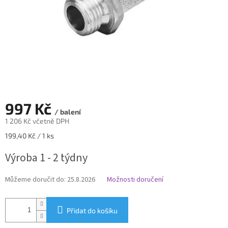
997 Kč
/ balení
1 206 Kč včetně DPH
Měrná
199,40 Kč / 1 ks
cena:
Výroba 1 - 2 týdny
Můžeme doručit do:
25.8.2026
Možnosti doručení
Přidat do košíku