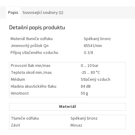
Popis
Související soubory (1)
Detailní popis produktu
Materiál tlumiče odfuku
Spékaný bronz
Jmenovitý průtok Qn
6554 l/min
Přípoj stlačeného vzduchu
G 3/8
Provozní tlak min/max
0 ... 10 bar
Teplota okolí min./max.
-25 ... 80 °C
Médium
Stlačený vzduch
Hladina akustického tlaku
84 dB
Hmotnost
50 g
Materiál
Tlumiče odfuku
Spékaný bronz
Závit
Mosaz