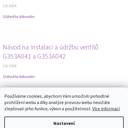
5.8.2024
Stáhněte kliknutím
Návod na instalaci a údržbu ventilů
G353A041 a G353A042
5.8.2024
Stáhněte kliknutím
3
položek celkem
O
Používáme cookies, abychom Vám umožnili pohodlné
v
prohlížení webu a díky analýze provozu webu neustále
l
Z
zlepšovali jeho funkce, výkon a použitelnost.
Více informací
á
á
d
Vytvořil Shoptet
p
a
Nastavení
a