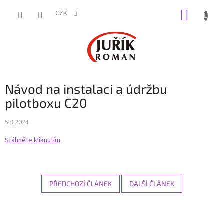
Přejít
NÁKUP
na
CZK
obsah
KOŠÍK
Návod na instalaci a údržbu
pilotboxu C20
5.8.2024
Stáhněte kliknutím
PŘEDCHOZÍ ČLÁNEK
DALŠÍ ČLÁNEK
Z
á