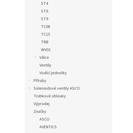
ST4
ST6
ST9
TC08
TC15
TRB
WV02
Válce
Ventily
Vodící jednotky
Příruby
Solenoidové ventily ASCO
Trubkové oblouky
Výprodej
Značky
ASCO
AVENTICS