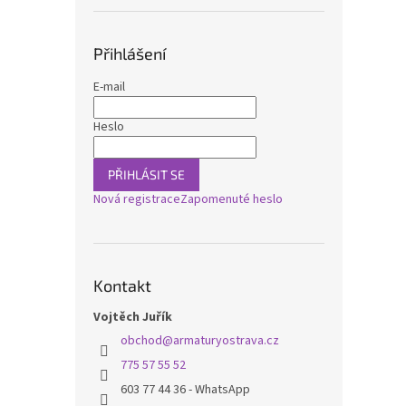
Přihlášení
E-mail
Heslo
PŘIHLÁSIT SE
Nová registrace
Zapomenuté heslo
Kontakt
Vojtěch Juřík
obchod
@
armaturyostrava.cz
775 57 55 52
603 77 44 36 - WhatsApp