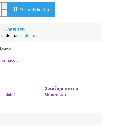
Přidat do košíku
UNDEFINED
undefined
undefined
lyamid
informace
Doručujeme i na
Slovensko
produktů