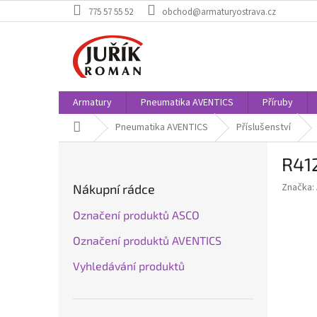
Přejít
775 57 55 52
obchod@armaturyostrava.cz
na
obsah
Armatury
Pneumatika AVENTICS
Příruby
Domů
Pneumatika AVENTICS
Příslušenství
P
R41
o
s
Značka:
Nákupní rádce
t
r
Označení produktů ASCO
a
Označení produktů AVENTICS
n
n
Vyhledávání produktů
í
p
a