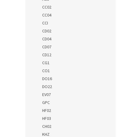
CC02
CC04
CCI
CD02
CD04
CD07
CD12
CG1
CO1
DO16
DO22
EV07
GPC
HF02
HF03
CH02
KHZ