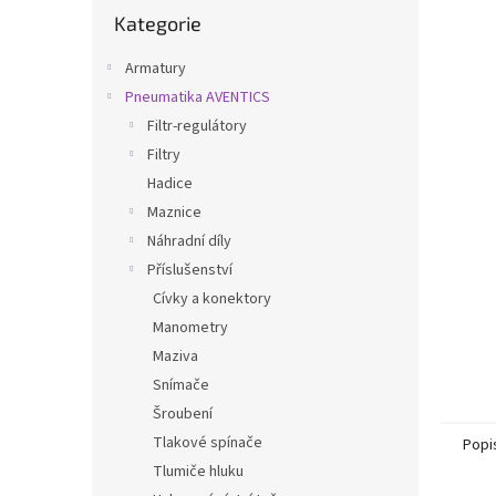
Přeskočit
n
Kategorie
kategorie
e
l
Armatury
Pneumatika AVENTICS
Filtr-regulátory
Filtry
Hadice
Maznice
Náhradní díly
Příslušenství
Cívky a konektory
Manometry
Maziva
Snímače
Šroubení
Tlakové spínače
Popi
Tlumiče hluku