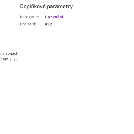
Doplňkové parametry
Kategorie
:
Upevnění
Pro serii
:
AS2
í v zónách
hem 1, 2,