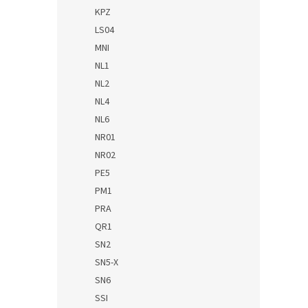
KPZ
LS04
MNI
NL1
NL2
NL4
NL6
NR01
NR02
PE5
PM1
PRA
QR1
SN2
SN5-X
SN6
SSI