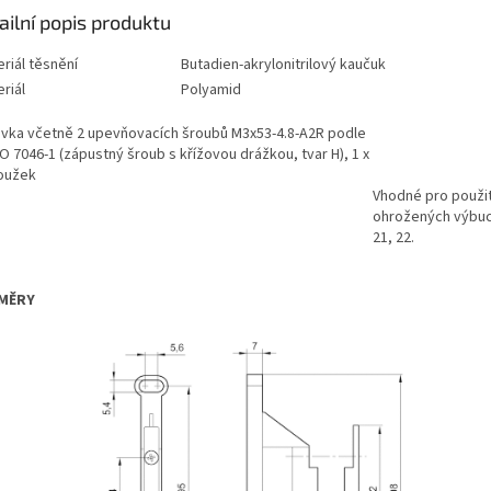
ailní popis produktu
riál těsnění
Butadien-akrylonitrilový kaučuk
riál
Polyamid
vka včetně 2 upevňovacích šroubů M3x53-4.8-A2R podle
O 7046-1 (zápustný šroub s křížovou drážkou, tvar H), 1 x
oužek
Vhodné pro použit
ohrožených výbuc
21, 22.
MĚRY