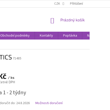
CZK
Přihlášení
NÁKUPNÍ
Prázdný košík
KOŠÍK
Obchodní podmínky
Kontakty
Poptávka
Nákupní rádce
TICS
71485
 Kč
/ ks
četně DPH
 1 - 2 týdny
oručit do:
24.8.2026
Možnosti doručení