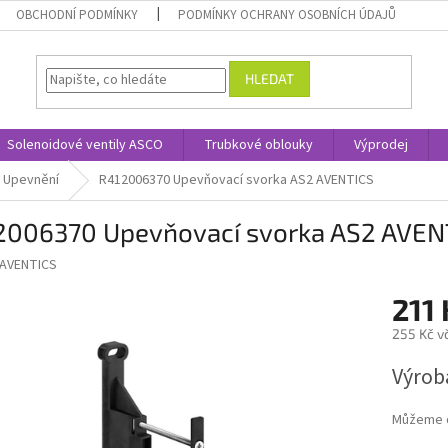
OBCHODNÍ PODMÍNKY
PODMÍNKY OCHRANY OSOBNÍCH ÚDAJŮ
HLEDAT
Solenoidové ventily ASCO
Trubkové oblouky
Výprodej
Upevnění
R412006370 Upevňovací svorka AS2 AVENTICS
2006370 Upevňovací svorka AS2 AVEN
AVENTICS
211
255 Kč v
Měrná
Výroba
cena:
Můžeme d