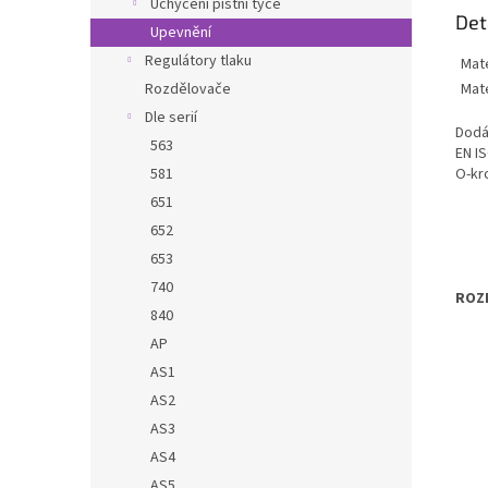
Uchycení pístní tyče
Det
Upevnění
Regulátory tlaku
Mate
Rozdělovače
Mate
Dle serií
Dodá
563
EN IS
581
O-kr
651
652
653
740
ROZ
840
AP
AS1
AS2
AS3
AS4
AS5