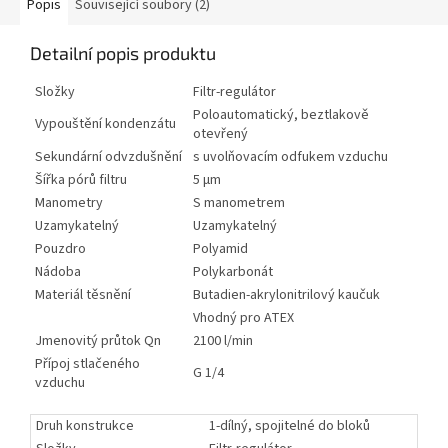
Popis
Související soubory (2)
Detailní popis produktu
Složky
Filtr-regulátor
Poloautomatický, beztlakově
Vypouštění kondenzátu
otevřený
Sekundární odvzdušnění
s uvolňovacím odfukem vzduchu
Šířka pórů filtru
5 µm
Manometry
S manometrem
Uzamykatelný
Uzamykatelný
Pouzdro
Polyamid
Nádoba
Polykarbonát
Materiál těsnění
Butadien-akrylonitrilový kaučuk
Vhodný pro ATEX
Jmenovitý průtok Qn
2100 l/min
Přípoj stlačeného
G 1/4
vzduchu
Druh konstrukce
1-dílný, spojitelné do bloků