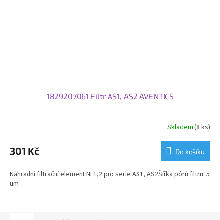
1829207061 Filtr AS1, AS2 AVENTICS
Skladem
(8 ks)
301 Kč
Do košíku
Náhradní filtrační element NL1,2 pro serie AS1, AS2Šířka pórů filtru: 5
um