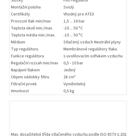
Složky
Filtr-regulátor
Montážní poloha
Svislý
Certifikáty
Vhodný pro ATEX
Provozní tlak min/max
1,5 ... 16 bar
Teplota okolí min./max.
-10 ... 50 °C
Teplota média min./max.
-10 ... 50 °C
Médium
Stlačený vzduch Neutrální plyny
Typ regulátoru
Membránové regulátory tlaku
Funkce regulátoru
s uvolňovacím odfukem vzduchu
Regulační rozsah min/max
0,5 - 10 bar
Napájení tlakem
Jediný
Objem nádobky filtru
28 cm³
Filtrační prvek
Vyměnitelný
Hmotnost
0,5 kg
T
M
V
Z
V
Max. dosažitelná třída stlačeného vzduchu podle ISO 8573-1:2010
6 