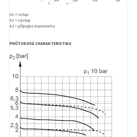
A1 = vstup
A2 = výstup
A3 = přípojka manometru
PRŮTOKOVÁ CHARAKTERISTIKA