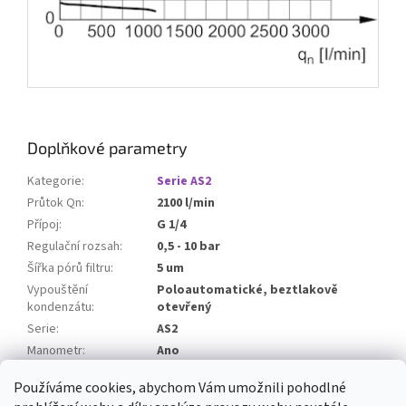
Doplňkové parametry
Kategorie
:
Serie AS2
Průtok Qn
:
2100 l/min
Přípoj
:
G 1/4
Regulační rozsah
:
0,5 - 10 bar
Šířka pórů filtru
:
5 um
Vypouštění
Poloautomatické, beztlakově
kondenzátu
:
otevřený
Serie
:
AS2
Manometr
:
Ano
ATEX
:
ano
Používáme cookies, abychom Vám umožnili pohodlné