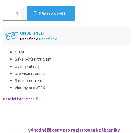
Přidat do košíku
UNDEFINED
undefined
undefined
G 1/4
Šířka pórů filtru 5 µm
Uzamykatelný
pro visací zámek
S manometrem
Vhodný pro ATEX
Detailní informace
Výhodnější ceny pro registrované zákazníky