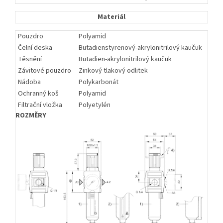
Materiál
Pouzdro
Polyamid
Čelní deska
Butadienstyrenový-akrylonitrilový kaučuk
Těsnění
Butadien-akrylonitrilový kaučuk
Závitové pouzdro
Zinkový tlakový odlitek
Nádoba
Polykarbonát
Ochranný koš
Polyamid
Filtrační vložka
Polyetylén
ROZMĚRY