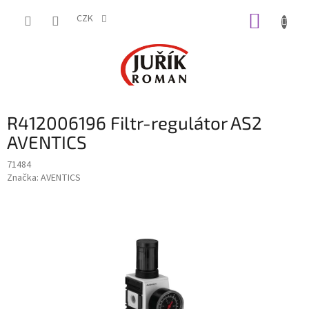
Přejít
NÁKUP
na
CZK
obsah
KOŠÍK
R412006196 Filtr-regulátor AS2
AVENTICS
71484
Značka:
AVENTICS