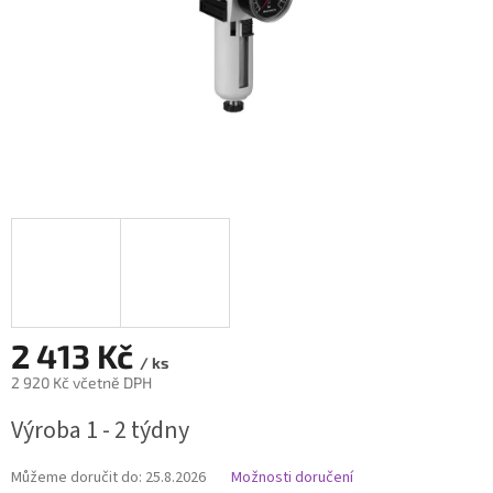
2 413 Kč
/ ks
2 920 Kč včetně DPH
Měrná
Výroba 1 - 2 týdny
cena:
Můžeme doručit do:
25.8.2026
Možnosti doručení